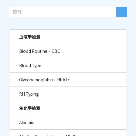
血液學檢測
Blood Routine，CBC
Blood Type
Glycohemoglobin，HbA1c
RH Typing
生化學檢測
Albumin