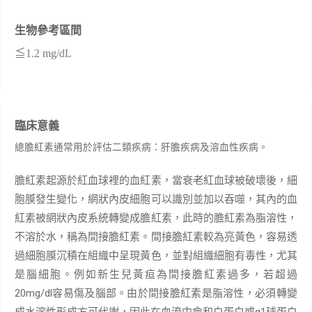
生物參考區間
≦
1.2 mg/dL
臨床意義
總膽紅素通常用於評估二類疾病：肝膽疾病及溶血性疾病。
膽紅素起源於紅血球裡的血紅素，當衰老紅血球被破壞後，細
胞膜發生變化，網狀內皮細胞可以識別並加以吞噬，其內的血
紅素被網狀內皮系統轉變成膽紅素，此時的膽紅素為脂溶性，
不溶於水，稱為間接膽紅素。間接膽紅素較為亮黃色，容易透
過細胞膜沉積在組織中呈現黃色，並對組織細胞有毒性，尤其
是腦細胞。例如新生兒黃疸為間接膽紅素過多，若超過
20m
g/dl
容易傷及腦部。由於間接膽紅素是脂溶性，必須轉變
α1
成水溶性形成方可代謝，因此在血流中會和白蛋白或
球蛋白