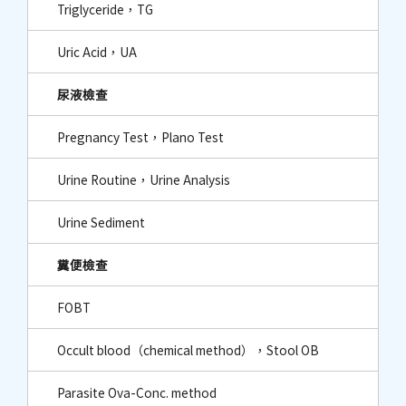
Triglyceride，TG
Uric Acid，UA
尿液檢查
Pregnancy Test，Plano Test
Urine Routine，Urine Analysis
Urine Sediment
糞便檢查
FOBT
Occult blood（chemical method），Stool OB
Parasite Ova-Conc. method