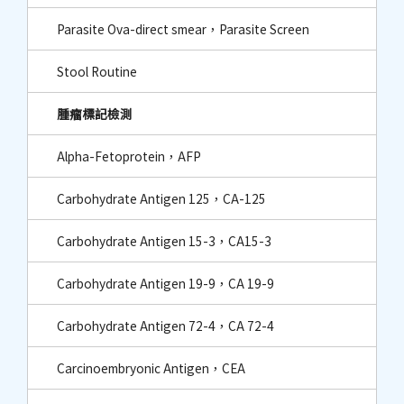
Parasite Ova-direct smear，Parasite Screen
Stool Routine
腫瘤標記檢測
Alpha-Fetoprotein，AFP
Carbohydrate Antigen 125，CA-125
Carbohydrate Antigen 15-3，CA15-3
Carbohydrate Antigen 19-9，CA 19-9
Carbohydrate Antigen 72-4，CA 72-4
Carcinoembryonic Antigen，CEA​