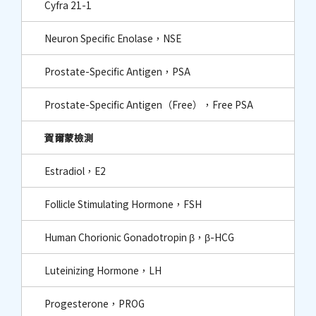
Cyfra 21-1
Neuron Specific Enolase，NSE
Prostate-Specific Antigen，PSA
Prostate-Specific Antigen（Free），Free PSA
賀爾蒙檢測
Estradiol，E2
Follicle Stimulating Hormone，FSH
Human Chorionic Gonadotropin β，β-HCG
Luteinizing Hormone，LH
Progesterone，PROG