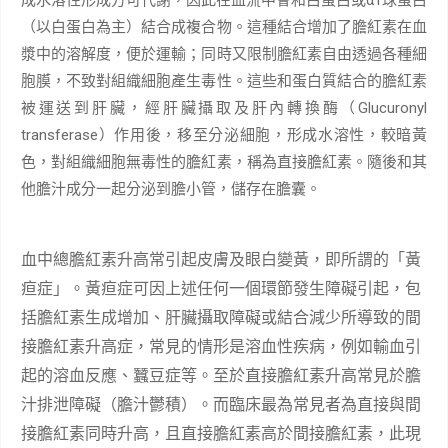
（以白蛋白為主）結合成複合物。這種結合增加了膽紅素在血
漿中的溶解度，便於運輸；同時又限制膽紅素自由透過各種細
胞膜，不致對組織細胞產生毒性。這些和蛋白質結合的膽紅素
Glucuronyl
被運送到肝臟，經肝臟攝取及肝內轉換酶（
transferase
）作用後，移至分泌細胞，形成水溶性，較暗黃
色，對組織細胞無毒性的膽紅素，稱為直接膽紅素。隨後和其
他膽汁成分一起分泌到膽小管，儲存在膽囊。
血中總膽紅素升高常引起皮膚及眼白變黃，即所謂的「黃
疸症」。黃疸症可因上述任何一個環節發生障礙引起，包
括膽紅素生成增加、肝臟攝取障礙或結合減少所導致的間
接膽紅素升高症，常見的情形是溶血性疾病，例如輸血引
起的溶血反應、蠶豆症等。至於直接膽紅素升高常見於膽
汁排泄障礙（膽汁鬱積）。而臨床最為常見者為直接與間
接膽紅素同時升高，且直接膽紅素高於間接膽紅素，此現