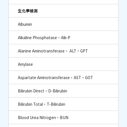
生化學檢測
Albumin
Alkaline Phosphatase，Alk-P
Alanine Aminotransferase， ALT，GPT
Amylase
Aspartate Aminotransferase，AST，GOT
Bilirubin Direct，D-Bilirubin
Bilirubin Total，T-Bilirubin
Blood Urea Nitrogen，BUN