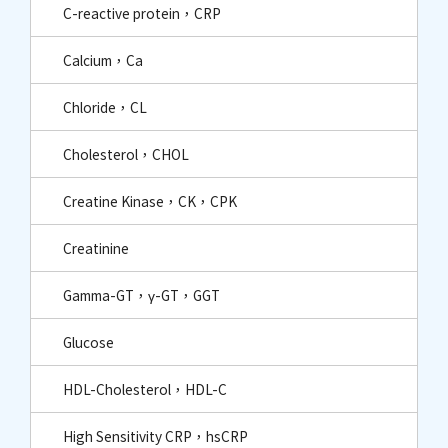
C-reactive protein，CRP
Calcium，Ca
Chloride，CL
Cholesterol，CHOL
Creatine Kinase，CK，CPK
Creatinine
Gamma-GT，γ-GT，GGT
Glucose
HDL-Cholesterol，HDL-C
High Sensitivity CRP，hsCRP