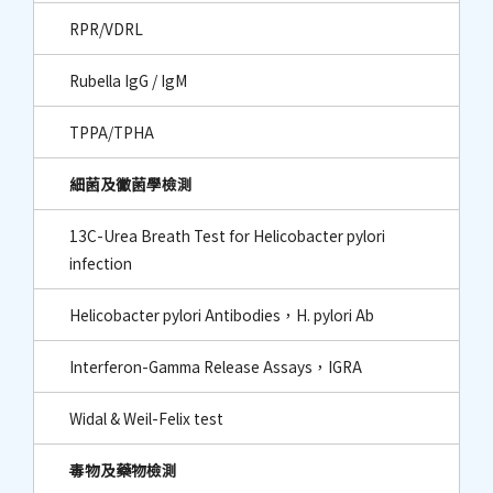
RPR/VDRL
Rubella IgG / IgM
TPPA/TPHA
細菌及黴菌學檢測
13C-Urea Breath Test for Helicobacter pylori
infection
Helicobacter pylori Antibodies，H. pylori Ab
Interferon-Gamma Release Assays，IGRA
Widal & Weil-Felix test
毒物及藥物檢測