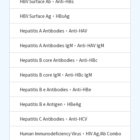
HBV Surface Ab，Anti-HBs
HBV Surface Ag，HBsAg
Hepatitis A Antibodies，Anti-HAV
Hepatitis A Antibodies IgM，Anti-HAV IgM
Hepatitis B core Antibodies，Anti-HBc​
Hepatitis B core IgM，Anti-HBc IgM​
Hepatitis B e Antibodies，Anti-HBe
Hepatitis B e Antigen，HBeAg
Hepatitis C Antibodies，Anti-HCV
Human Immunodeficiency Virus，HIV Ag/Ab Combo