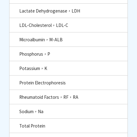
Lactate Dehydrogenase，LDH
LDL-Cholesterol，LDL-C
Microalbumin，M-ALB
Phosphorus，P
Potassium，K
Protein Electrophoresis
Rheumatoid Factors，RF，RA
Sodium，Na
Total Protein