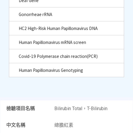
Deaf Gene
Gonorrheae rRNA
HC2 High-Risk Human Papillomavirus DNA
Human Papillomavirus mRNA screen
Covid-19 Polymerase chain reaction(PCR)
Human Papillomavirus Genotyping
檢驗項目名稱
Bilirubin Total，T-Bilirubin
中文名稱
總膽紅素