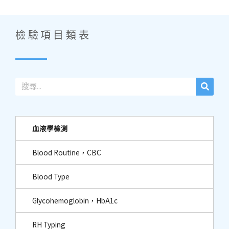
檢驗項目類表
血液學檢測
Blood Routine，CBC
Blood Type
Glycohemoglobin，HbA1c
RH Typing