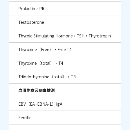
Prolactin，PRL
Testosterone
Thyroid Stimulating Hormone，TSH，Thyrotropin
Thyroxine（Free），Free T4
Thyroxine（total），T4
Triiodothyronine（total），T3
血清免疫及病毒檢測
EBV（EA+EBNA-1）IgA
Ferritin