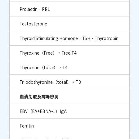
Prolactin，PRL
Testosterone
Thyroid Stimulating Hormone，TSH，Thyrotropin
Thyroxine（Free），Free T4
Thyroxine（total），T4
Triiodothyronine（total），T3
血清免疫及病毒檢測
EBV（EA+EBNA-1）IgA
Ferritin