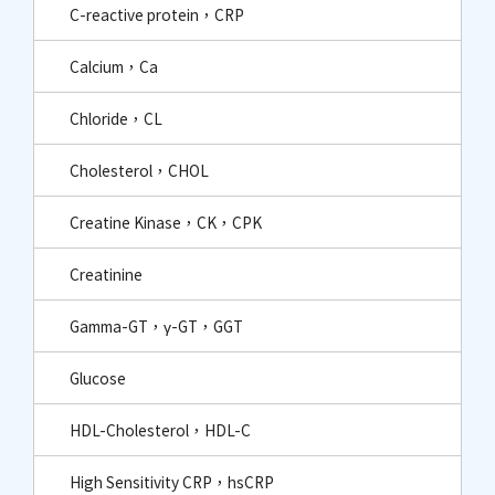
C-reactive protein，CRP
Calcium，Ca
Chloride，CL
Cholesterol，CHOL
Creatine Kinase，CK，CPK
Creatinine
Gamma-GT，γ-GT，GGT
Glucose
HDL-Cholesterol，HDL-C
High Sensitivity CRP，hsCRP