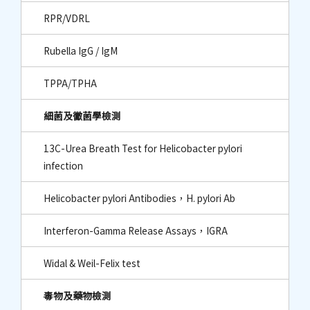
RPR/VDRL
Rubella IgG / IgM
TPPA/TPHA
細菌及黴菌學檢測
13C-Urea Breath Test for Helicobacter pylori
infection
Helicobacter pylori Antibodies，H. pylori Ab
Interferon-Gamma Release Assays，IGRA
Widal & Weil-Felix test
毒物及藥物檢測