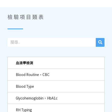
檢驗項目類表
血液學檢測
Blood Routine，CBC
Blood Type
Glycohemoglobin，HbA1c
RH Typing