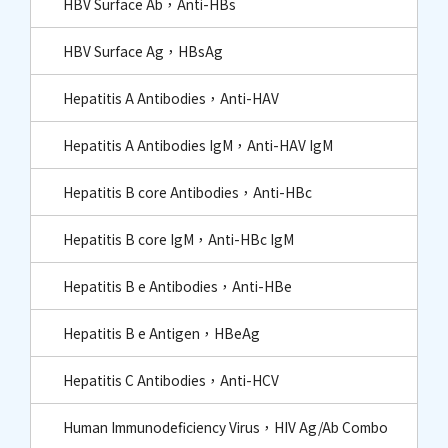
HBV Surface Ab，Anti-HBs
HBV Surface Ag，HBsAg
Hepatitis A Antibodies，Anti-HAV
Hepatitis A Antibodies IgM，Anti-HAV IgM
Hepatitis B core Antibodies，Anti-HBc​
Hepatitis B core IgM，Anti-HBc IgM​
Hepatitis B e Antibodies，Anti-HBe
Hepatitis B e Antigen，HBeAg
Hepatitis C Antibodies，Anti-HCV
Human Immunodeficiency Virus，HIV Ag/Ab Combo