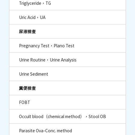
Triglyceride，TG
Uric Acid，UA
尿液檢查
Pregnancy Test，Plano Test
Urine Routine，Urine Analysis
Urine Sediment
糞便檢查
FOBT
Occult blood（chemical method），Stool OB
Parasite Ova-Conc. method