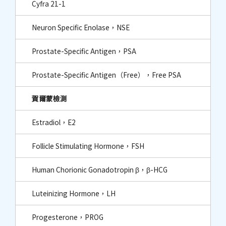
Cyfra 21-1
Neuron Specific Enolase，NSE
Prostate-Specific Antigen，PSA
Prostate-Specific Antigen（Free），Free PSA
賀爾蒙檢測
Estradiol，E2
Follicle Stimulating Hormone，FSH
Human Chorionic Gonadotropin β，β-HCG
Luteinizing Hormone，LH
Progesterone，PROG