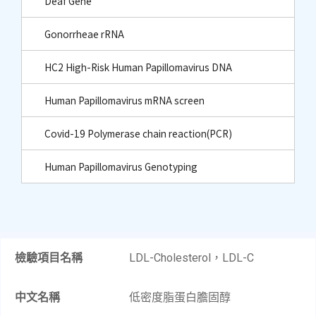
Deaf Gene
Gonorrheae rRNA
HC2 High-Risk Human Papillomavirus DNA
Human Papillomavirus mRNA screen
Covid-19 Polymerase chain reaction(PCR)
Human Papillomavirus Genotyping
檢驗項目名稱
LDL-Cholesterol，LDL-C
中文名稱
低密度脂蛋白膽固醇