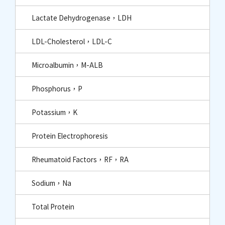
Lactate Dehydrogenase，LDH
LDL-Cholesterol，LDL-C
Microalbumin，M-ALB
Phosphorus，P
Potassium，K
Protein Electrophoresis
Rheumatoid Factors，RF，RA
Sodium，Na
Total Protein