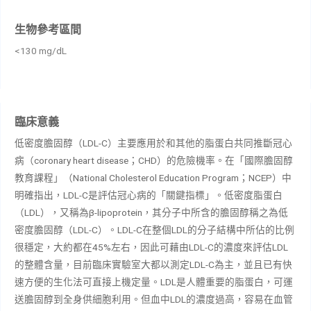
生物參考區間
<130 mg/dL
臨床意義
低密度膽固醇（LDL-C）主要應用於和其他的脂蛋白共同推斷冠心
病（coronary heart disease；CHD）的危險機率。在「國際膽固醇
教育課程」（National Cholesterol Education Program；NCEP）中
明確指出，LDL-C是評估冠心病的「關鍵指標」。低密度脂蛋白
（LDL），又稱為β-lipoprotein，其分子中所含的膽固醇稱之為低
密度膽固醇（LDL-C）。LDL-C在整個LDL的分子結構中所佔的比例
很穩定，大約都在45%左右，因此可藉由LDL-C的濃度來評估LDL
的整體含量，目前臨床實驗室大都以測定LDL-C為主，並且已有快
速方便的生化法可直接上機定量。LDL是人體重要的脂蛋白，可運
送膽固醇到全身供細胞利用。但血中LDL的濃度過高，容易在血管