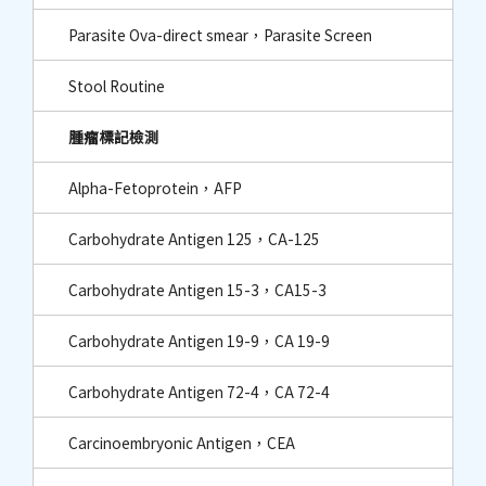
Parasite Ova-direct smear，Parasite Screen
Stool Routine
腫瘤標記檢測
Alpha-Fetoprotein，AFP
Carbohydrate Antigen 125，CA-125
Carbohydrate Antigen 15-3，CA15-3
Carbohydrate Antigen 19-9，CA 19-9
Carbohydrate Antigen 72-4，CA 72-4
Carcinoembryonic Antigen，CEA​