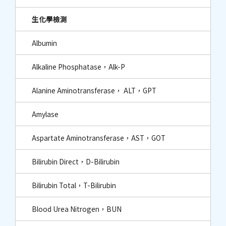
生化學檢測
Albumin
Alkaline Phosphatase，Alk-P
Alanine Aminotransferase， ALT，GPT
Amylase
Aspartate Aminotransferase，AST，GOT
Bilirubin Direct，D-Bilirubin
Bilirubin Total，T-Bilirubin
Blood Urea Nitrogen，BUN