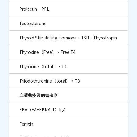
Prolactin，PRL
Testosterone
Thyroid Stimulating Hormone，TSH，Thyrotropin
Thyroxine（Free），Free T4
Thyroxine（total），T4
Triiodothyronine（total），T3
血清免疫及病毒檢測
EBV（EA+EBNA-1）IgA
Ferritin