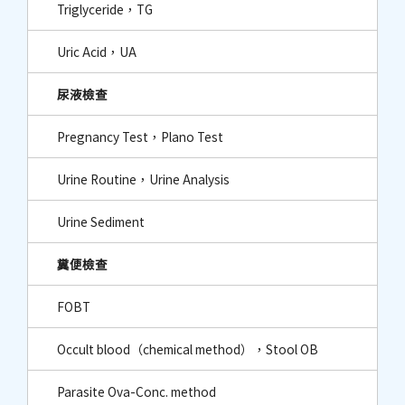
Triglyceride，TG
Uric Acid，UA
尿液檢查
Pregnancy Test，Plano Test
Urine Routine，Urine Analysis
Urine Sediment
糞便檢查
FOBT
Occult blood（chemical method），Stool OB
Parasite Ova-Conc. method