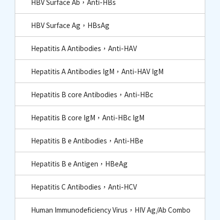
HBV Surface Ab，Anti-HBs
HBV Surface Ag，HBsAg
Hepatitis A Antibodies，Anti-HAV
Hepatitis A Antibodies IgM，Anti-HAV IgM
Hepatitis B core Antibodies，Anti-HBc​
Hepatitis B core IgM，Anti-HBc IgM​
Hepatitis B e Antibodies，Anti-HBe
Hepatitis B e Antigen，HBeAg
Hepatitis C Antibodies，Anti-HCV
Human Immunodeficiency Virus，HIV Ag/Ab Combo