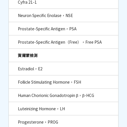
Cyfra 21-1
Neuron Specific Enolase，NSE
Prostate-Specific Antigen，PSA
Prostate-Specific Antigen（Free），Free PSA
賀爾蒙檢測
Estradiol，E2
Follicle Stimulating Hormone，FSH
Human Chorionic Gonadotropin β，β-HCG
Luteinizing Hormone，LH
Progesterone，PROG