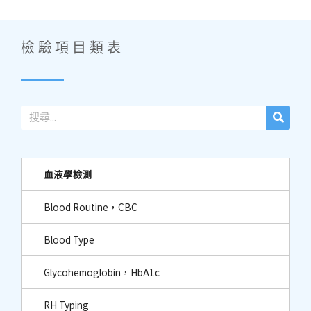
檢驗項目類表
血液學檢測
Blood Routine，CBC
Blood Type
Glycohemoglobin，HbA1c
RH Typing