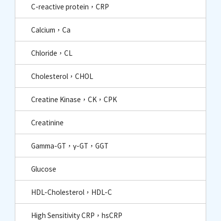
C-reactive protein，CRP
Calcium，Ca
Chloride，CL
Cholesterol，CHOL
Creatine Kinase，CK，CPK
Creatinine
Gamma-GT，γ-GT，GGT
Glucose
HDL-Cholesterol，HDL-C
High Sensitivity CRP，hsCRP