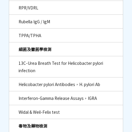
RPR/VDRL
Rubella IgG / IgM
TPPA/TPHA
細菌及黴菌學檢測
13C-Urea Breath Test for Helicobacter pylori
infection
Helicobacter pylori Antibodies，H. pylori Ab
Interferon-Gamma Release Assays，IGRA
Widal & Weil-Felix test
毒物及藥物檢測