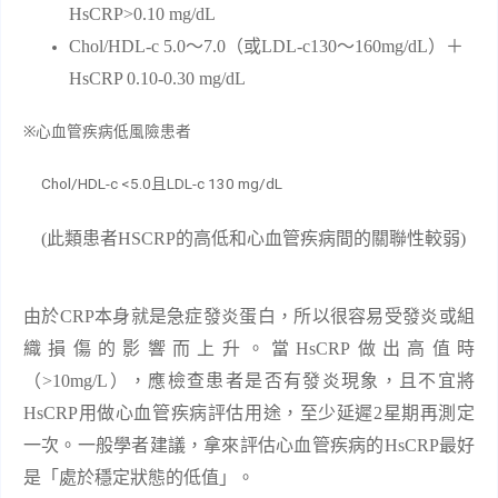
HsCRP>0.10 mg/dL
Chol/HDL-c 5.0
～
7.0
（或
LDL-c130
～
160m
g/dL
）＋
HsCRP 0.10-0.30 mg/dL
※
心血管疾病低風險患者
Chol/HDL-c <5.0
LDL-c 130 mg/dL
且
(此類患者
HSCRP
的高低和心血管疾病間的關聯性較弱)
由於
CRP
本身就是急症發炎蛋白，所以很容易受發炎或組
織損傷的影響而上升。當
HsCRP
做出高值時
（
>10mg/L
）
，應檢查患者是否有發炎現象，且不宜將
HsCRP
用做心血管疾病評估用途，至少延遲
2
星期再測定
一次。一般學者建議，拿來評估心血管疾病的
HsCRP
最好
是「處於穩定狀態的低值」。