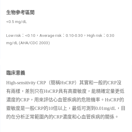
生物參考區間
<0.5 mg/dL
Low risk：<0.10，Average risk：0.10-0.30，High risk：0.30
mg/dL (AHA/CDC 2003)
臨床意義
High-sensitivity CRP
（簡稱
HsCRP
）其實和一般的
CRP
沒
有兩樣，差別只在
HsCRP
具有高靈敏度，能精確定量更低
濃度的
CRP
，用來評估心血管疾病的危險機率。
HsCRP
的
靈敏度是一般
CRP
的
10
倍以上，最低可測到
0.01m
g/dL
，目
的在分析正常範圍內的
CRP
濃度和心血管疾病的關係。