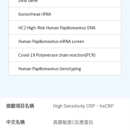
Deaf Gene
Gonorrheae rRNA
HC2 High-Risk Human Papillomavirus DNA
Human Papillomavirus mRNA screen
Covid-19 Polymerase chain reaction(PCR)
Human Papillomavirus Genotyping
檢驗項目名稱
High Sensitivity CRP，hsCRP
中文名稱
高靈敏度C反應蛋白