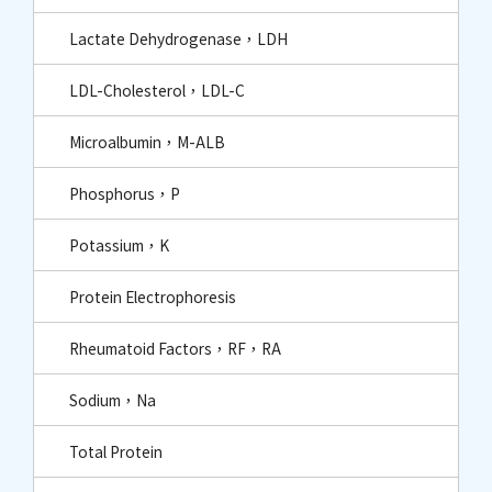
Lactate Dehydrogenase，LDH
LDL-Cholesterol，LDL-C
Microalbumin，M-ALB
Phosphorus，P
Potassium，K
Protein Electrophoresis
Rheumatoid Factors，RF，RA
Sodium，Na
Total Protein