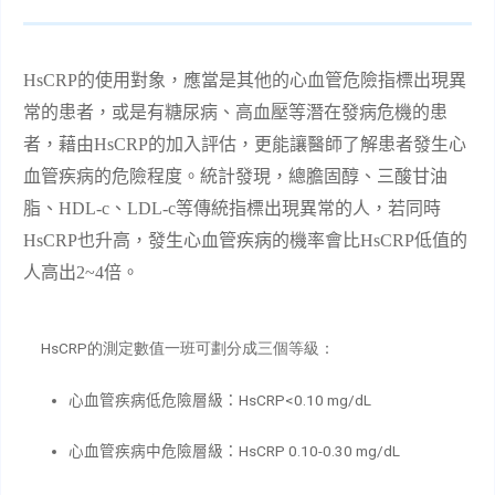
HsCRP
的使用對象，應當是其他的心血管危險指標出現異
常的患者，或是有糖尿病、高血壓等潛在發病危機的患
者，藉由
HsCRP
的加入評估，更能讓醫師了解患者發生心
血管疾病的危險程度。統計發現，總膽固醇、三酸甘油
脂、
HDL-c
、
LDL-c
等傳統指標出現異常的人，若同時
HsCRP
也升高，發生心血管疾病的機率會比
HsCRP
低值的
人高出
2
~
4
倍。
HsCRP的測定數值一班可劃分成三個等級：
心血管疾病低危險層級：HsCRP<0.10 mg/dL
心血管疾病中危險層級：HsCRP 0.10-0.30 mg/dL