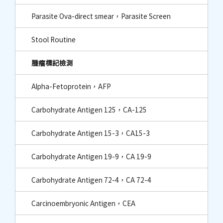
Parasite Ova-direct smear，Parasite Screen
Stool Routine
腫瘤標記檢測
Alpha-Fetoprotein，AFP
Carbohydrate Antigen 125，CA-125
Carbohydrate Antigen 15-3，CA15-3
Carbohydrate Antigen 19-9，CA 19-9
Carbohydrate Antigen 72-4，CA 72-4
Carcinoembryonic Antigen，CEA​