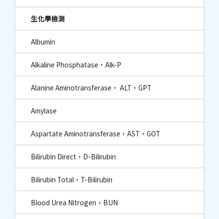
生化學檢測
Albumin
Alkaline Phosphatase，Alk-P
Alanine Aminotransferase， ALT，GPT
Amylase
Aspartate Aminotransferase，AST，GOT
Bilirubin Direct，D-Bilirubin
Bilirubin Total，T-Bilirubin
Blood Urea Nitrogen，BUN