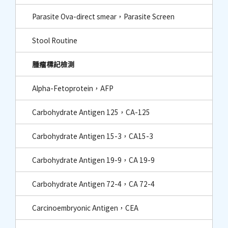
Parasite Ova-direct smear，Parasite Screen
Stool Routine
腫瘤標記檢測
Alpha-Fetoprotein，AFP
Carbohydrate Antigen 125，CA-125
Carbohydrate Antigen 15-3，CA15-3
Carbohydrate Antigen 19-9，CA 19-9
Carbohydrate Antigen 72-4，CA 72-4
Carcinoembryonic Antigen，CEA​