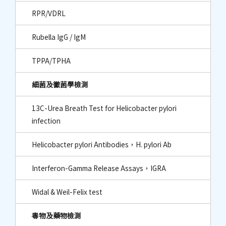
RPR/VDRL
Rubella IgG / IgM
TPPA/TPHA
細菌及黴菌學檢測
13C-Urea Breath Test for Helicobacter pylori
infection
Helicobacter pylori Antibodies，H. pylori Ab
Interferon-Gamma Release Assays，IGRA
Widal & Weil-Felix test
毒物及藥物檢測