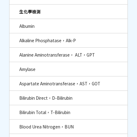
生化學檢測
Albumin
Alkaline Phosphatase，Alk-P
Alanine Aminotransferase， ALT，GPT
Amylase
Aspartate Aminotransferase，AST，GOT
Bilirubin Direct，D-Bilirubin
Bilirubin Total，T-Bilirubin
Blood Urea Nitrogen，BUN