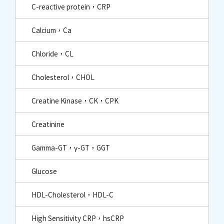
C-reactive protein，CRP
Calcium，Ca
Chloride，CL
Cholesterol，CHOL
Creatine Kinase，CK，CPK
Creatinine
Gamma-GT，γ-GT，GGT
Glucose
HDL-Cholesterol，HDL-C
High Sensitivity CRP，hsCRP