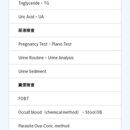
Triglyceride，TG
Uric Acid，UA
尿液檢查
Pregnancy Test，Plano Test
Urine Routine，Urine Analysis
Urine Sediment
糞便檢查
FOBT
Occult blood（chemical method），Stool OB
Parasite Ova-Conc. method