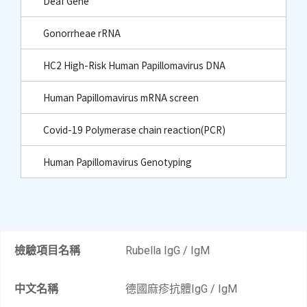
Deaf Gene
Gonorrheae rRNA
HC2 High-Risk Human Papillomavirus DNA
Human Papillomavirus mRNA screen
Covid-19 Polymerase chain reaction(PCR)
Human Papillomavirus Genotyping
檢驗項目名稱
Rubella IgG / IgM​
中文名稱
德國麻疹抗體IgG / IgM​