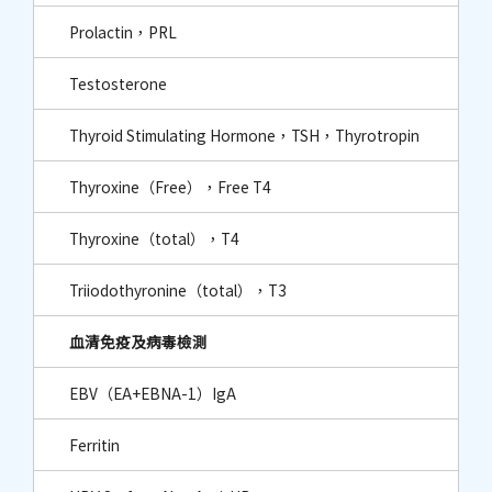
Prolactin，PRL
Testosterone
Thyroid Stimulating Hormone，TSH，Thyrotropin
Thyroxine（Free），Free T4
Thyroxine（total），T4
Triiodothyronine（total），T3
血清免疫及病毒檢測
EBV（EA+EBNA-1）IgA
Ferritin