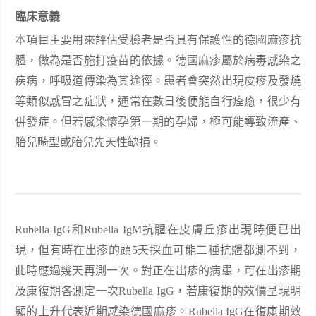
臨床意義
本項目主要用來評估受檢者是否具有保護性的德國麻疹抗
體，做為是否施打疫苗的依據。德國麻疹屬於病毒感染之
疾病，呼吸道傳染為其途徑。患者會突然出現皮疹及發燒
等類似感冒之症狀，通常在數日後便能自行痊癒，很少有
併發症。但若感染懷孕第一期的孕婦，極可能導致流產、
胎兒畸型或胎兒先天性缺損。
Rubella IgG
和
Rubella IgM
抗體在皮膚丘疹出現時便已出
現，但有時在出疹的頭
5
天採血可能二種抗體都測不到，
此時應過幾天再測一次。對正在出疹的病患，可在出疹期
及康復期各測定一次
Rubella IgG
，若康復期的效價呈現明
顯的上升代表近期感染德國麻疹。
Rubella IgG
在復康期效