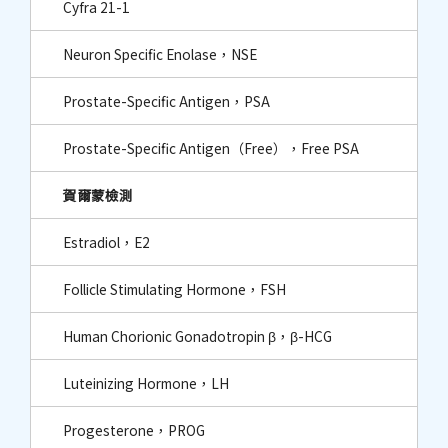
Cyfra 21-1
Neuron Specific Enolase，NSE
Prostate-Specific Antigen，PSA
Prostate-Specific Antigen（Free），Free PSA
賀爾蒙檢測
Estradiol，E2
Follicle Stimulating Hormone，FSH
Human Chorionic Gonadotropin β，β-HCG
Luteinizing Hormone，LH
Progesterone，PROG