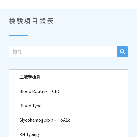
檢驗項目類表
血液學檢測
Blood Routine，CBC
Blood Type
Glycohemoglobin，HbA1c
RH Typing