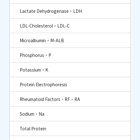
Lactate Dehydrogenase，LDH
LDL-Cholesterol，LDL-C
Microalbumin，M-ALB
Phosphorus，P
Potassium，K
Protein Electrophoresis
Rheumatoid Factors，RF，RA
Sodium，Na
Total Protein