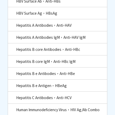
HBV Surface Ab，Anti-HBs
HBV Surface Ag，HBsAg
Hepatitis A Antibodies，Anti-HAV
Hepatitis A Antibodies IgM，Anti-HAV IgM
Hepatitis B core Antibodies，Anti-HBc​
Hepatitis B core IgM，Anti-HBc IgM​
Hepatitis B e Antibodies，Anti-HBe
Hepatitis B e Antigen，HBeAg
Hepatitis C Antibodies，Anti-HCV
Human Immunodeficiency Virus，HIV Ag/Ab Combo