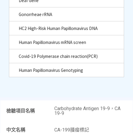
Deaf Gene
Gonorrheae rRNA
HC2 High-Risk Human Papillomavirus DNA
Human Papillomavirus mRNA screen
Covid-19 Polymerase chain reaction(PCR)
Human Papillomavirus Genotyping
Carbohydrate Antigen 19-9，CA
檢驗項目名稱
19-9​
中文名稱
CA-199腫瘤標記​