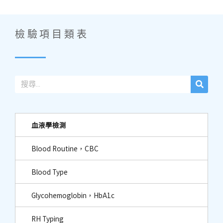
檢驗項目類表
血液學檢測
Blood Routine，CBC
Blood Type
Glycohemoglobin，HbA1c
RH Typing