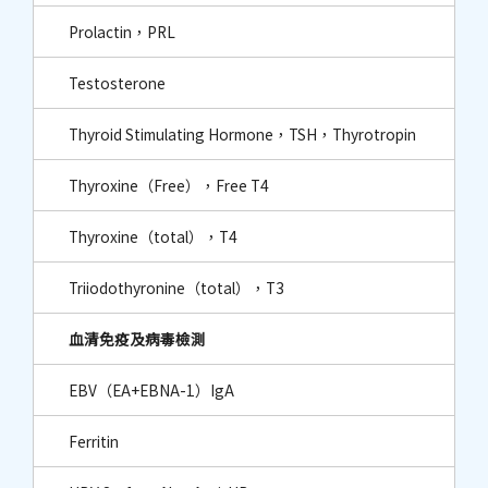
Prolactin，PRL
Testosterone
Thyroid Stimulating Hormone，TSH，Thyrotropin
Thyroxine（Free），Free T4
Thyroxine（total），T4
Triiodothyronine（total），T3
血清免疫及病毒檢測
EBV（EA+EBNA-1）IgA
Ferritin