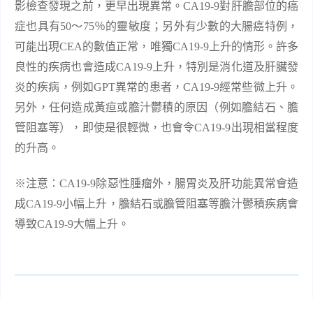
影檢查發現之前，更早出現異常。
CA19-9
對肝膽部位的癌
症也具有
50
～
75
％的靈敏度；另外有少數的大腸癌特例，
可能出現
CEA
的數值正常，唯獨
CA19-9
上升的情形。許多
良性的疾病也會造成
CA19-9
上升，特別是消化道及肝臟發
炎的疾病，例如
GPT
異常的患者，
CA19-9
經常些微上升。
另外，任何造成黃疸或膽汁鬱積的原因（例如膽結石、膽
管阻塞等），即使是很輕微，也會令
CA19-9
出現相當程度
的升高。
※注意：
CA19-9
除惡性腫瘤外，腸胃炎及肝功能異常會造
成
CA19-9
小幅上升，膽結石或膽管阻塞等膽汁鬱積疾病會
導致
CA19-9
大幅上升。