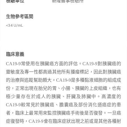
檢驗單位
新隆醫事檢驗所
生物參考區間
<34 U/mL
臨床意義
CA19-9
常使用在胰臟癌方面的評估。
CA19-9
對胰臟癌的
靈敏度及專一性都高過其他所有腫瘤標記，因此對胰臟癌
的治療與追蹤幫助頗大。
CA19-9
是多種黏液細胞的組成成
份，正常出現在胎兒的胃、小腸、胰臟的上皮組織，也有
極少量存在於成人的胰臟、肝臟及肺臟中。高濃度的
CA19-9
較常見於胰臟癌、膽囊癌及部份消化道癌症的患
者，臨床上最常用來監控胰臟癌手術後是否復發。一旦癌
症復發時，
CA19-9
會在臨床症狀出現之前或是其他各種射