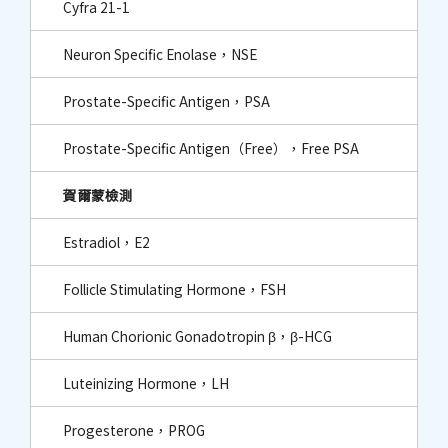
Cyfra 21-1
Neuron Specific Enolase，NSE
Prostate-Specific Antigen，PSA
Prostate-Specific Antigen（Free），Free PSA
賀爾蒙檢測
Estradiol，E2
Follicle Stimulating Hormone，FSH
Human Chorionic Gonadotropin β，β-HCG
Luteinizing Hormone，LH
Progesterone，PROG