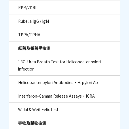
RPR/VDRL
Rubella IgG / IgM
TPPA/TPHA
細菌及黴菌學檢測
13C-Urea Breath Test for Helicobacter pylori
infection
Helicobacter pylori Antibodies，H. pylori Ab
Interferon-Gamma Release Assays，IGRA
Widal & Weil-Felix test
毒物及藥物檢測