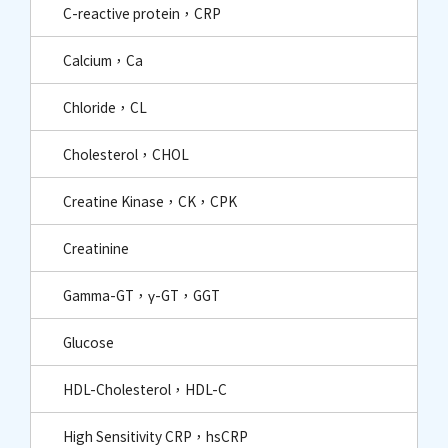
C-reactive protein，CRP
Calcium，Ca
Chloride，CL
Cholesterol，CHOL
Creatine Kinase，CK，CPK
Creatinine
Gamma-GT，γ-GT，GGT
Glucose
HDL-Cholesterol，HDL-C
High Sensitivity CRP，hsCRP