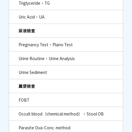
Triglyceride，TG
Uric Acid，UA
尿液檢查
Pregnancy Test，Plano Test
Urine Routine，Urine Analysis
Urine Sediment
糞便檢查
FOBT
Occult blood（chemical method），Stool OB
Parasite Ova-Conc. method