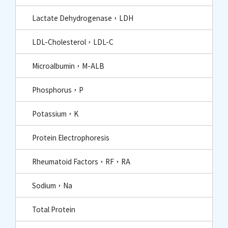
Lactate Dehydrogenase，LDH
LDL-Cholesterol，LDL-C
Microalbumin，M-ALB
Phosphorus，P
Potassium，K
Protein Electrophoresis
Rheumatoid Factors，RF，RA
Sodium，Na
Total Protein