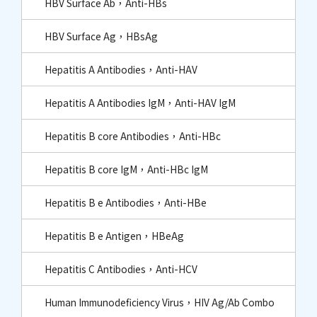
HBV Surface Ab，Anti-HBs
HBV Surface Ag，HBsAg
Hepatitis A Antibodies，Anti-HAV
Hepatitis A Antibodies IgM，Anti-HAV IgM
Hepatitis B core Antibodies，Anti-HBc​
Hepatitis B core IgM，Anti-HBc IgM​
Hepatitis B e Antibodies，Anti-HBe
Hepatitis B e Antigen，HBeAg
Hepatitis C Antibodies，Anti-HCV
Human Immunodeficiency Virus，HIV Ag/Ab Combo