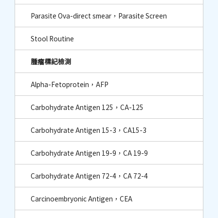
Parasite Ova-direct smear，Parasite Screen
Stool Routine
腫瘤標記檢測
Alpha-Fetoprotein，AFP
Carbohydrate Antigen 125，CA-125
Carbohydrate Antigen 15-3，CA15-3
Carbohydrate Antigen 19-9，CA 19-9
Carbohydrate Antigen 72-4，CA 72-4
Carcinoembryonic Antigen，CEA​