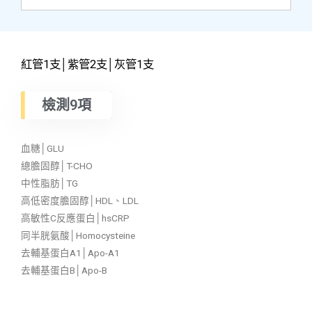
紅管1支│紫管2支│灰管1支
檢測9項
血糖│GLU
總膽固醇│T-CHO
中性脂肪│TG
高低密度膽固醇│HDL、LDL
高敏性C反應蛋白│hsCRP
同半胱氨酸│Homocysteine
去輔基蛋白A1│Apo-A1
去輔基蛋白B│Apo-B