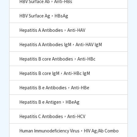
HBV Surface Ab，Anti-HBs
HBV Surface Ag，HBsAg
Hepatitis A Antibodies，Anti-HAV
Hepatitis A Antibodies IgM，Anti-HAV IgM
Hepatitis B core Antibodies，Anti-HBc​
Hepatitis B core IgM，Anti-HBc IgM​
Hepatitis B e Antibodies，Anti-HBe
Hepatitis B e Antigen，HBeAg
Hepatitis C Antibodies，Anti-HCV
Human Immunodeficiency Virus，HIV Ag/Ab Combo