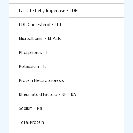
Lactate Dehydrogenase，LDH
LDL-Cholesterol，LDL-C
Microalbumin，M-ALB
Phosphorus，P
Potassium，K
Protein Electrophoresis
Rheumatoid Factors，RF，RA
Sodium，Na
Total Protein