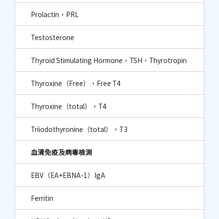
Prolactin，PRL
Testosterone
Thyroid Stimulating Hormone，TSH，Thyrotropin
Thyroxine（Free），Free T4
Thyroxine（total），T4
Triiodothyronine（total），T3
血清免疫及病毒檢測
EBV（EA+EBNA-1）IgA
Ferritin