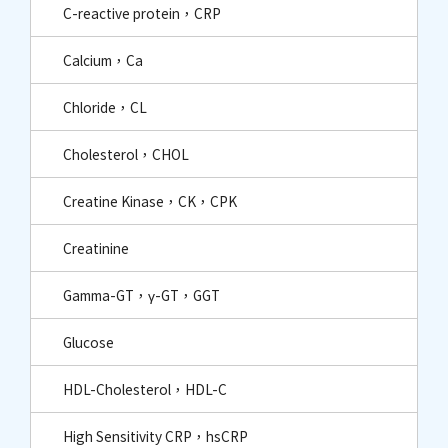
C-reactive protein，CRP
Calcium，Ca
Chloride，CL
Cholesterol，CHOL
Creatine Kinase，CK，CPK
Creatinine
Gamma-GT，γ-GT，GGT
Glucose
HDL-Cholesterol，HDL-C
High Sensitivity CRP，hsCRP