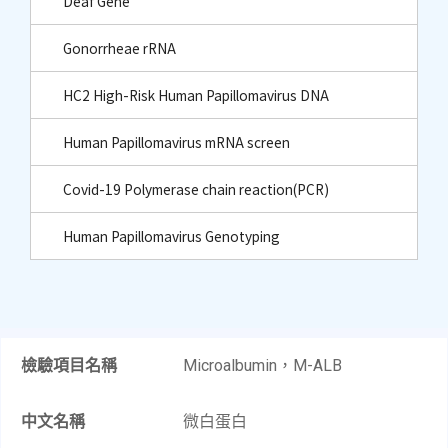
Deaf Gene
Gonorrheae rRNA
HC2 High-Risk Human Papillomavirus DNA
Human Papillomavirus mRNA screen
Covid-19 Polymerase chain reaction(PCR)
Human Papillomavirus Genotyping
檢驗項目名稱
Microalbumin，M-ALB
中文名稱
微白蛋白