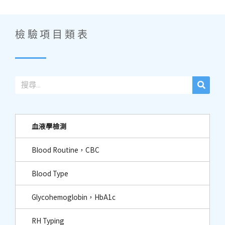
檢驗項目類表
血液學檢測
Blood Routine，CBC
Blood Type
Glycohemoglobin，HbA1c
RH Typing