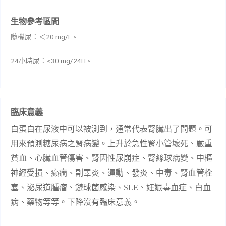
生物參考區間
隨機尿：＜20 mg/L。
24小時尿：<30 mg/24H。
臨床意義
白蛋白在尿液中可以被測到，通常代表腎臟出了問題。可
用來預測糖尿病之腎病變。上升於急性腎小管壞死、嚴重
貧血、心臟血管傷害、腎因性尿崩症、腎絲球病變、中樞
神經受損、癲癇、副睪炎、運動、發炎、中毒、腎血管栓
塞、泌尿道腫瘤、鏈球菌感染、
SLE
、妊娠毒血症、白血
病、藥物等等。下降沒有臨床意義。