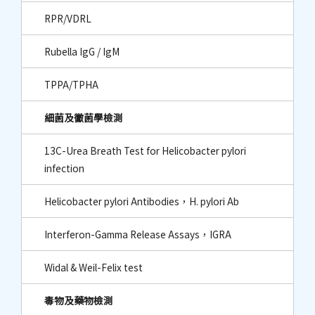
RPR/VDRL
Rubella IgG / IgM
TPPA/TPHA
細菌及黴菌學檢測
13C-Urea Breath Test for Helicobacter pylori
infection
Helicobacter pylori Antibodies，H. pylori Ab
Interferon-Gamma Release Assays，IGRA
Widal & Weil-Felix test
毒物及藥物檢測