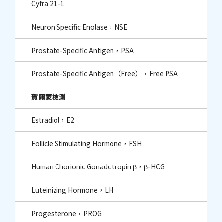
Cyfra 21-1
Neuron Specific Enolase，NSE
Prostate-Specific Antigen，PSA
Prostate-Specific Antigen（Free），Free PSA
賀爾蒙檢測
Estradiol，E2
Follicle Stimulating Hormone，FSH
Human Chorionic Gonadotropin β，β-HCG
Luteinizing Hormone，LH
Progesterone，PROG