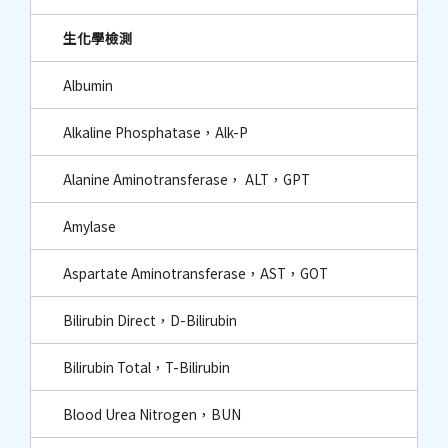
生化學檢測
Albumin
Alkaline Phosphatase，Alk-P
Alanine Aminotransferase， ALT，GPT
Amylase
Aspartate Aminotransferase，AST，GOT
Bilirubin Direct，D-Bilirubin
Bilirubin Total，T-Bilirubin
Blood Urea Nitrogen，BUN