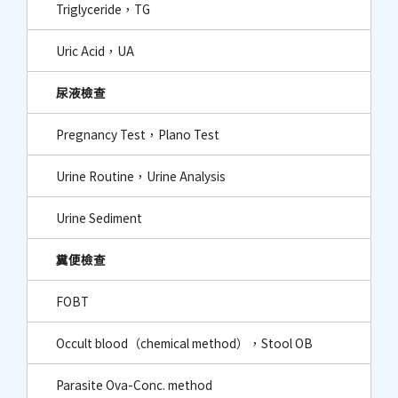
Triglyceride，TG
Uric Acid，UA
尿液檢查
Pregnancy Test，Plano Test
Urine Routine，Urine Analysis
Urine Sediment
糞便檢查
FOBT
Occult blood（chemical method），Stool OB
Parasite Ova-Conc. method