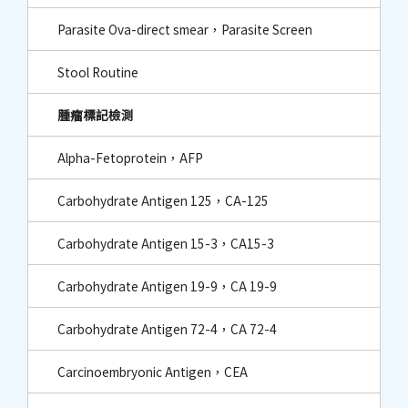
Parasite Ova-direct smear，Parasite Screen
Stool Routine
腫瘤標記檢測
Alpha-Fetoprotein，AFP
Carbohydrate Antigen 125，CA-125
Carbohydrate Antigen 15-3，CA15-3
Carbohydrate Antigen 19-9，CA 19-9
Carbohydrate Antigen 72-4，CA 72-4
Carcinoembryonic Antigen，CEA​