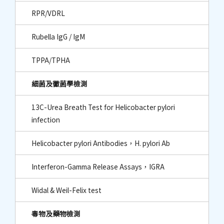
RPR/VDRL
Rubella IgG / IgM
TPPA/TPHA
細菌及黴菌學檢測
13C-Urea Breath Test for Helicobacter pylori
infection
Helicobacter pylori Antibodies，H. pylori Ab
Interferon-Gamma Release Assays，IGRA
Widal & Weil-Felix test
毒物及藥物檢測