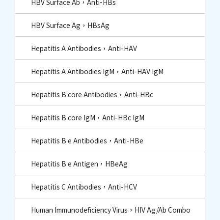
HBV Surface Ab，Anti-HBs
HBV Surface Ag，HBsAg
Hepatitis A Antibodies，Anti-HAV
Hepatitis A Antibodies IgM，Anti-HAV IgM
Hepatitis B core Antibodies，Anti-HBc​
Hepatitis B core IgM，Anti-HBc IgM​
Hepatitis B e Antibodies，Anti-HBe
Hepatitis B e Antigen，HBeAg
Hepatitis C Antibodies，Anti-HCV
Human Immunodeficiency Virus，HIV Ag/Ab Combo