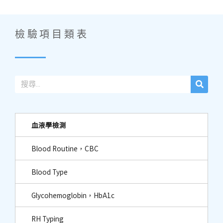
檢驗項目類表
血液學檢測
Blood Routine，CBC
Blood Type
Glycohemoglobin，HbA1c
RH Typing