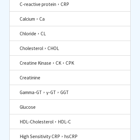
C-reactive protein，CRP
Calcium，Ca
Chloride，CL
Cholesterol，CHOL
Creatine Kinase，CK，CPK
Creatinine
Gamma-GT，γ-GT，GGT
Glucose
HDL-Cholesterol，HDL-C
High Sensitivity CRP，hsCRP