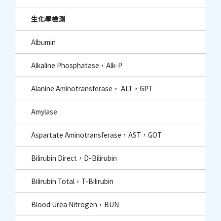
生化學檢測
Albumin
Alkaline Phosphatase，Alk-P
Alanine Aminotransferase， ALT，GPT
Amylase
Aspartate Aminotransferase，AST，GOT
Bilirubin Direct，D-Bilirubin
Bilirubin Total，T-Bilirubin
Blood Urea Nitrogen，BUN