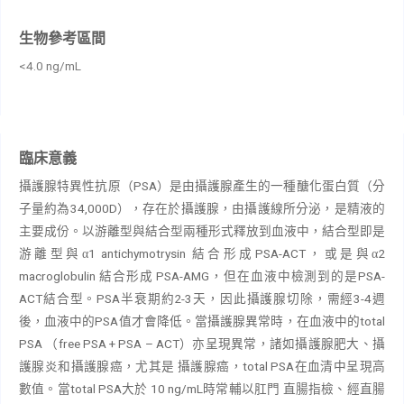
生物參考區間
<4.0 ng/mL
臨床意義
PSA
攝護腺特異性抗原（
）是由攝護腺產生的一種醣化蛋白質（分
34,000D
子量約為
），存在於攝護腺，由攝護線所分泌，是精液的
主要成份。以游離型與結合型兩種形式釋放到血液中，結合型即是
1 antichymotrysin
PSA-ACT
2
游離型與α
結合形成
，或是與α
macroglobulin
PSA-AMG
PSA-
結合形成
，但在血液中檢測到的是
ACT
PSA
2-3
3-4
結合型。
半衰期約
天，因此攝護腺切除，需經
週
PSA
total
後，血液中的
值才會降低。當攝護腺異常時，在血液中的
PSA
free PSA + PSA – ACT
（
）亦呈現異常，諸如攝護腺肥大、攝
total PSA
護腺炎和攝護腺癌，尤其是
攝護腺癌，
在血清中呈現高
total PSA
10 ng/mL
數值。當
大於
時常輔以肛門
直腸指檢、經直腸