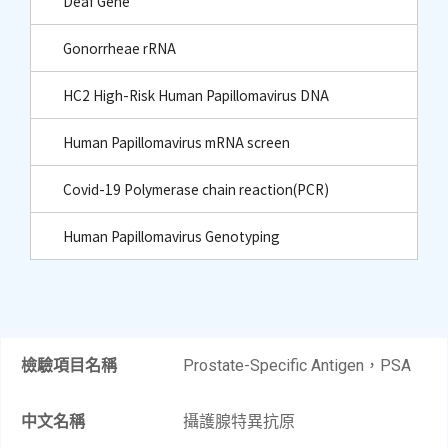
Deaf Gene
Gonorrheae rRNA
HC2 High-Risk Human Papillomavirus DNA
Human Papillomavirus mRNA screen
Covid-19 Polymerase chain reaction(PCR)
Human Papillomavirus Genotyping
檢驗項目名稱
Prostate-Specific Antigen，PSA​
中文名稱
攝護腺特異抗原​