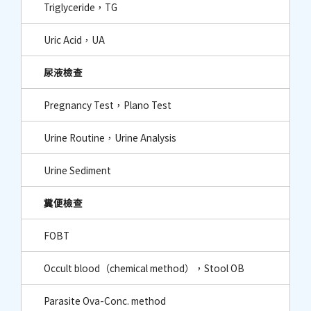
Triglyceride，TG
Uric Acid，UA
尿液檢查
Pregnancy Test，Plano Test
Urine Routine，Urine Analysis
Urine Sediment
糞便檢查
FOBT
Occult blood（chemical method），Stool OB
Parasite Ova-Conc. method