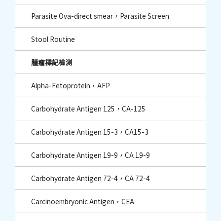
Parasite Ova-direct smear，Parasite Screen
Stool Routine
腫瘤標記檢測
Alpha-Fetoprotein，AFP
Carbohydrate Antigen 125，CA-125
Carbohydrate Antigen 15-3，CA15-3
Carbohydrate Antigen 19-9，CA 19-9
Carbohydrate Antigen 72-4，CA 72-4
Carcinoembryonic Antigen，CEA​