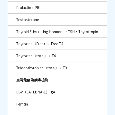
Prolactin，PRL
Testosterone
Thyroid Stimulating Hormone，TSH，Thyrotropin
Thyroxine（Free），Free T4
Thyroxine（total），T4
Triiodothyronine（total），T3
血清免疫及病毒檢測
EBV（EA+EBNA-1）IgA
Ferritin