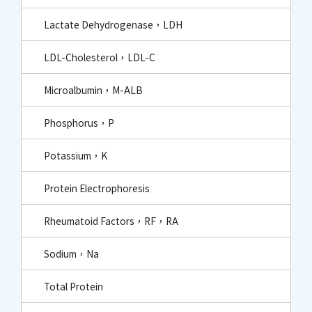
Lactate Dehydrogenase，LDH
LDL-Cholesterol，LDL-C
Microalbumin，M-ALB
Phosphorus，P
Potassium，K
Protein Electrophoresis
Rheumatoid Factors，RF，RA
Sodium，Na
Total Protein