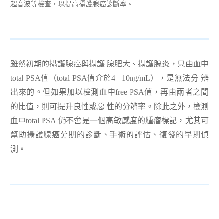
超音波等檢查，以提高攝護腺癌診斷率。
雖然初期的攝護腺癌與攝護
腺肥大、攝護腺炎，只由血中
total PSA
值（
total PSA
值介於
4
–
10ng/mL
），是無法分
辨
出來的。但如果加以檢測血中
free PSA
值，再由兩者之間
的比值，則可提升良性或惡
性的分辨率。除此之外，檢測
血中
total PSA
仍不啻是一個高敏感度的腫瘤標記，尤其可
幫助攝護腺癌分期的診斷、手術的評估、復發的早期偵
測。