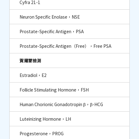
Cyfra 21-1
Neuron Specific Enolase，NSE
Prostate-Specific Antigen，PSA
Prostate-Specific Antigen（Free），Free PSA
賀爾蒙檢測
Estradiol，E2
Follicle Stimulating Hormone，FSH
Human Chorionic Gonadotropin β，β-HCG
Luteinizing Hormone，LH
Progesterone，PROG