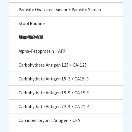
Parasite Ova-direct smear，Parasite Screen
Stool Routine
腫瘤標記檢測
Alpha-Fetoprotein，AFP
Carbohydrate Antigen 125，CA-125
Carbohydrate Antigen 15-3，CA15-3
Carbohydrate Antigen 19-9，CA 19-9
Carbohydrate Antigen 72-4，CA 72-4
Carcinoembryonic Antigen，CEA​