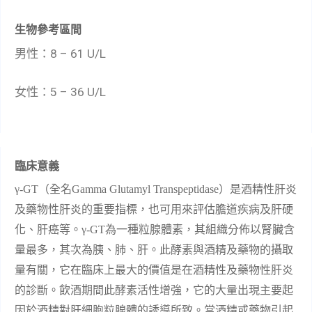
生物參考區間
8 – 61 U/L
男性：
5 – 36 U/L
女性：
臨床意義
γ
-GT
（
全名
Gamma Glutamyl Transpeptidase
）
是酒精性肝炎
及藥物性肝炎的重要指標
，
也可用來評估膽道疾病及肝硬
化、肝癌等。
γ-GT
為一種粒腺體素，其組織分佈以腎臟含
量最多，其次為胰、肺、肝。此酵素與酒精及藥物的攝取
量有關，它在臨床上最大的價值是在酒精性及藥物性肝炎
的診斷。飲酒期間此酵素活性增強，它的大量出現主要起
因於酒精對肝細胞粒腺體的誘導所致。當酒精或藥物引起