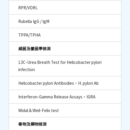
RPR/VDRL
Rubella IgG / IgM
TPPA/TPHA
細菌及黴菌學檢測
13C-Urea Breath Test for Helicobacter pylori
infection
Helicobacter pylori Antibodies，H. pylori Ab
Interferon-Gamma Release Assays，IGRA
Widal & Weil-Felix test
毒物及藥物檢測