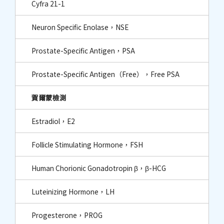
Cyfra 21-1
Neuron Specific Enolase，NSE
Prostate-Specific Antigen，PSA
Prostate-Specific Antigen（Free），Free PSA
賀爾蒙檢測
Estradiol，E2
Follicle Stimulating Hormone，FSH
Human Chorionic Gonadotropin β，β-HCG
Luteinizing Hormone，LH
Progesterone，PROG