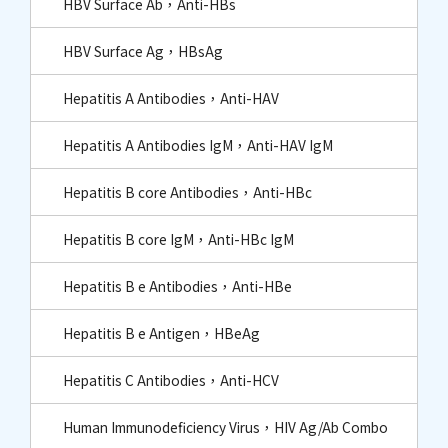
HBV Surface Ab，Anti-HBs
HBV Surface Ag，HBsAg
Hepatitis A Antibodies，Anti-HAV
Hepatitis A Antibodies IgM，Anti-HAV IgM
Hepatitis B core Antibodies，Anti-HBc​
Hepatitis B core IgM，Anti-HBc IgM​
Hepatitis B e Antibodies，Anti-HBe
Hepatitis B e Antigen，HBeAg
Hepatitis C Antibodies，Anti-HCV
Human Immunodeficiency Virus，HIV Ag/Ab Combo