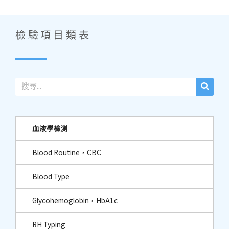
檢驗項目類表
血液學檢測
Blood Routine，CBC
Blood Type
Glycohemoglobin，HbA1c
RH Typing