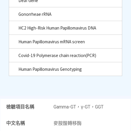
Deaf Gene
Gonorrheae rRNA
HC2 High-Risk Human Papillomavirus DNA
Human Papillomavirus mRNA screen
Covid-19 Polymerase chain reaction(PCR)
Human Papillomavirus Genotyping
檢驗項目名稱
Gamma-GT，γ-GT，GGT
中文名稱
麥胺酸轉移酶