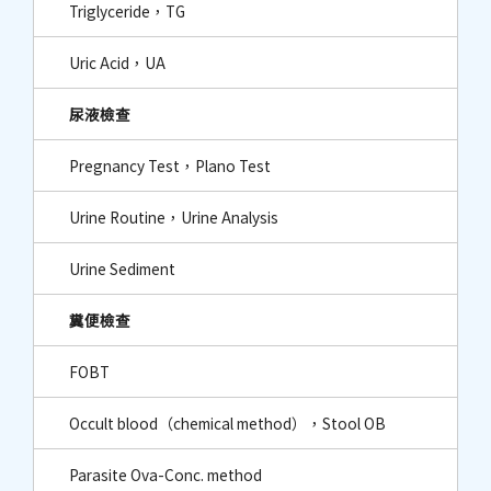
Triglyceride，TG
Uric Acid，UA
尿液檢查
Pregnancy Test，Plano Test
Urine Routine，Urine Analysis
Urine Sediment
糞便檢查
FOBT
Occult blood（chemical method），Stool OB
Parasite Ova-Conc. method