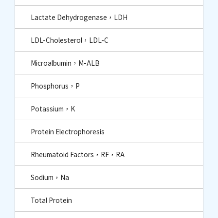
Lactate Dehydrogenase，LDH
LDL-Cholesterol，LDL-C
Microalbumin，M-ALB
Phosphorus，P
Potassium，K
Protein Electrophoresis
Rheumatoid Factors，RF，RA
Sodium，Na
Total Protein