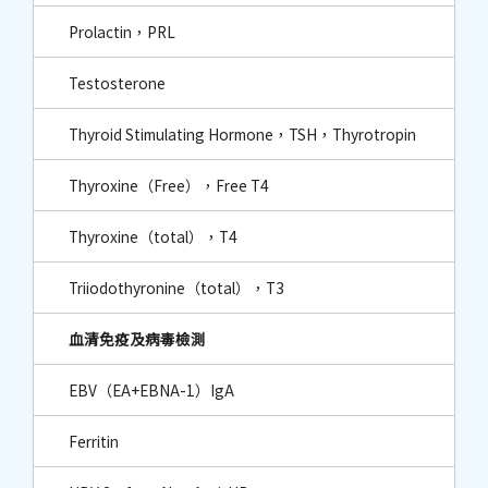
Prolactin，PRL
Testosterone
Thyroid Stimulating Hormone，TSH，Thyrotropin
Thyroxine（Free），Free T4
Thyroxine（total），T4
Triiodothyronine（total），T3
血清免疫及病毒檢測
EBV（EA+EBNA-1）IgA
Ferritin