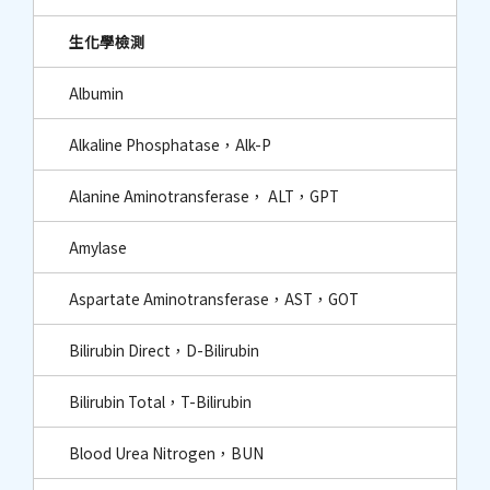
生化學檢測
Albumin
Alkaline Phosphatase，Alk-P
Alanine Aminotransferase， ALT，GPT
Amylase
Aspartate Aminotransferase，AST，GOT
Bilirubin Direct，D-Bilirubin
Bilirubin Total，T-Bilirubin
Blood Urea Nitrogen，BUN