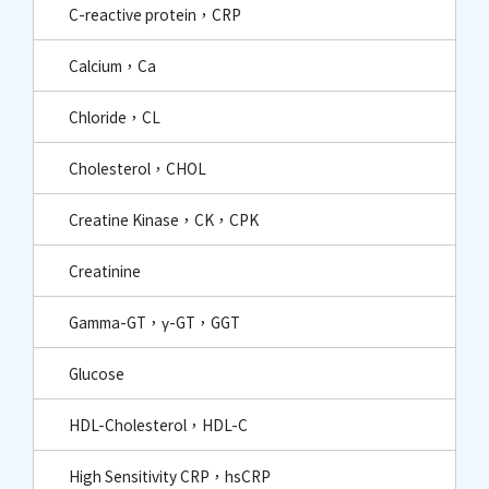
C-reactive protein，CRP
Calcium，Ca
Chloride，CL
Cholesterol，CHOL
Creatine Kinase，CK，CPK
Creatinine
Gamma-GT，γ-GT，GGT
Glucose
HDL-Cholesterol，HDL-C
High Sensitivity CRP，hsCRP