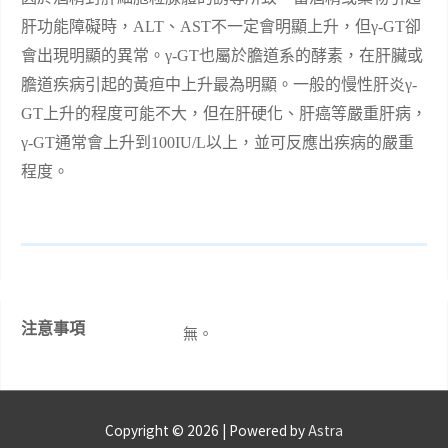
肝功能障礙時，
ALT
、
AST
不一定會明顯上升，但
γ-GT
卻
會出現明顯的異常。
γ-GT
也屬於膽道系的酵素，在肝臟或
膽道疾病引起的黃疸中上升最為明顯。一般的慢性肝炎
γ-
GT
上升的程度可能不大，但在肝硬化、肝癌等嚴重肝病，
γ-GT
通常會上升到
100IU/L
以上，並可反應出疾病的嚴重
程度。
注意事項
無。
Copyright © 2026
| Powered by
Astra