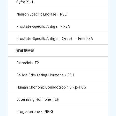
Cyfra 21-1
Neuron Specific Enolase，NSE
Prostate-Specific Antigen，PSA
Prostate-Specific Antigen（Free），Free PSA
賀爾蒙檢測
Estradiol，E2
Follicle Stimulating Hormone，FSH
Human Chorionic Gonadotropin β，β-HCG
Luteinizing Hormone，LH
Progesterone，PROG