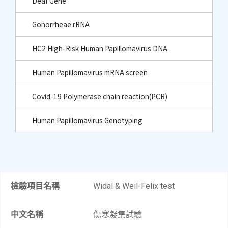
Deaf Gene
Gonorrheae rRNA
HC2 High-Risk Human Papillomavirus DNA
Human Papillomavirus mRNA screen
Covid-19 Polymerase chain reaction(PCR)
Human Papillomavirus Genotyping
檢驗項目名稱
Widal & Weil-Felix test​
中文名稱
傷寒凝集試驗​