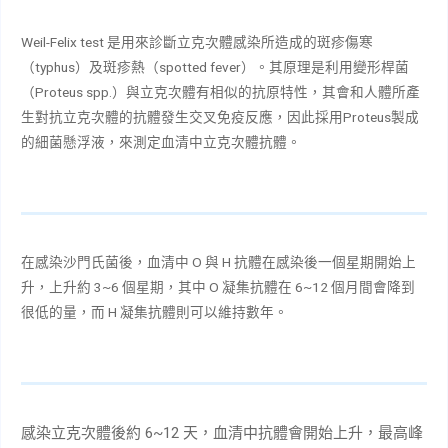
Weil-Felix test
是用來診斷立克次體感染所造成的斑疹傷寒
（
typhus
）及斑疹熱（
spotted fever
）。其原理是利用變形桿菌
（
Proteus spp.
）與立克次體有相似的抗原特性，其會和人體所產
生對抗立克次體的抗體發生交叉免疫反應，因此採用
Proteus
製成
的細菌懸浮液，來測定血清中立克次體抗體。
在感染沙門氏菌後，血清中
O
與
H
抗體在感染後一個星期開始上
升，上升約
3~6
個星期，其中
O
凝集抗體在
6~12
個月間會降到
很低的量，而
H
凝集抗體則可以維持數年。
感染立克次體後約
6~12
天，血清中抗體會開始上升，最高峰