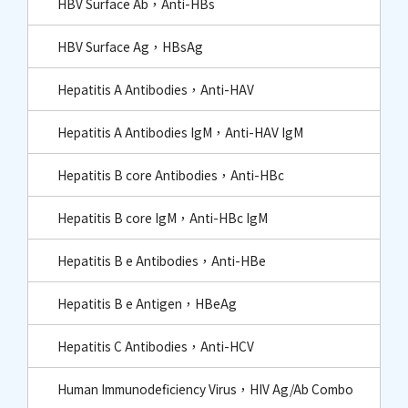
HBV Surface Ab，Anti-HBs
HBV Surface Ag，HBsAg
Hepatitis A Antibodies，Anti-HAV
Hepatitis A Antibodies IgM，Anti-HAV IgM
Hepatitis B core Antibodies，Anti-HBc​
Hepatitis B core IgM，Anti-HBc IgM​
Hepatitis B e Antibodies，Anti-HBe
Hepatitis B e Antigen，HBeAg
Hepatitis C Antibodies，Anti-HCV
Human Immunodeficiency Virus，HIV Ag/Ab Combo