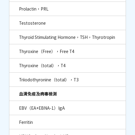
Prolactin，PRL
Testosterone
Thyroid Stimulating Hormone，TSH，Thyrotropin
Thyroxine（Free），Free T4
Thyroxine（total），T4
Triiodothyronine（total），T3
血清免疫及病毒檢測
EBV（EA+EBNA-1）IgA
Ferritin