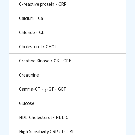
C-reactive protein，CRP
Calcium，Ca
Chloride，CL
Cholesterol，CHOL
Creatine Kinase，CK，CPK
Creatinine
Gamma-GT，γ-GT，GGT
Glucose
HDL-Cholesterol，HDL-C
High Sensitivity CRP，hsCRP