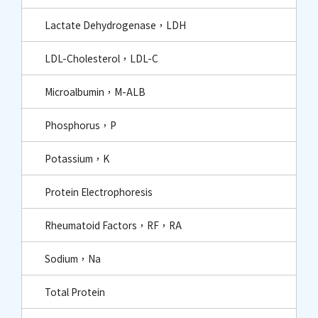
Lactate Dehydrogenase，LDH
LDL-Cholesterol，LDL-C
Microalbumin，M-ALB
Phosphorus，P
Potassium，K
Protein Electrophoresis
Rheumatoid Factors，RF，RA
Sodium，Na
Total Protein