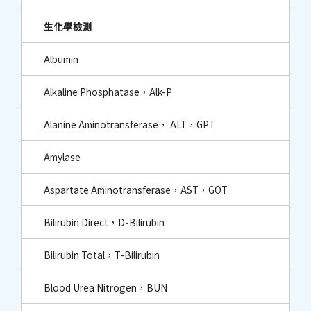
生化學檢測
Albumin
Alkaline Phosphatase，Alk-P
Alanine Aminotransferase， ALT，GPT
Amylase
Aspartate Aminotransferase，AST，GOT
Bilirubin Direct，D-Bilirubin
Bilirubin Total，T-Bilirubin
Blood Urea Nitrogen，BUN