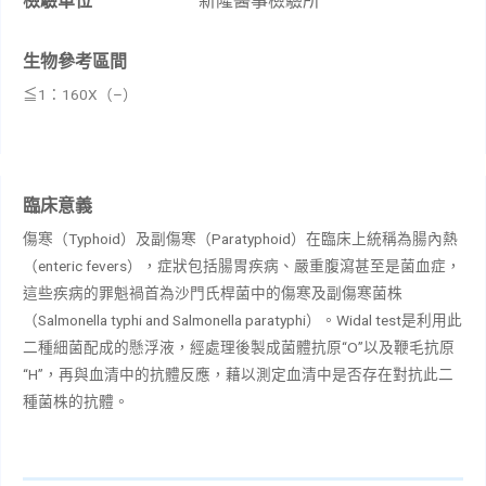
檢驗單位
新隆醫事檢驗所
生物參考區間
≦
1
：
160X
（
–
）
臨床意義
傷寒（
Typhoid
）及副傷寒（
Paratyphoid
）在臨床上統稱為腸內熱
（
enteric fevers
），症狀包括腸胃疾病、嚴重腹瀉甚至是菌血症，
這些疾病的罪魁禍首為沙門氏桿菌中的傷寒及副傷寒菌株
（
Salmonella typhi and Salmonella paratyphi
）。
Widal test
是利用此
二種細菌配成的懸浮液，經處理後製成菌體抗原“
O
”以及鞭毛抗原
“
H
”，再與血清中的抗體反應，藉以測定血清中是否存在對抗此二
種菌株的抗體。