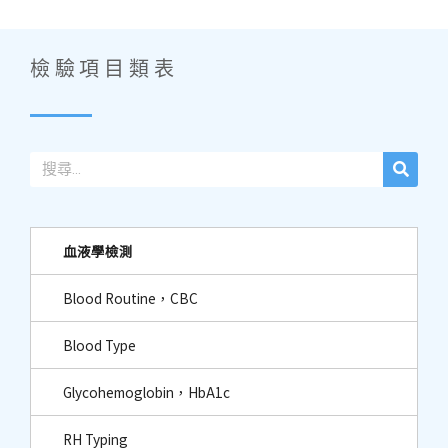
檢驗項目類表
血液學檢測
Blood Routine，CBC
Blood Type
Glycohemoglobin，HbA1c
RH Typing