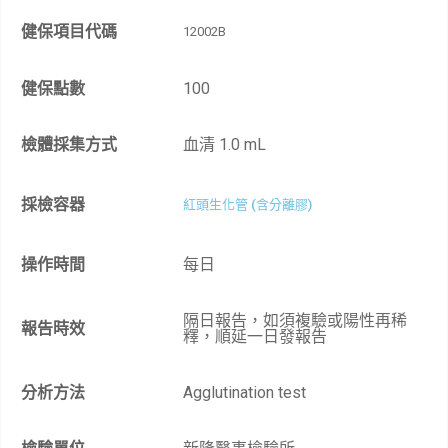
健保項目代碼
12002B
健保點數
100
檢體採集方式
血清 1.0 mL​
採檢容器
紅頭生化管 (含分離膠)
操作時間
每日
隔日報告，如須複驗或陽性再稀
報告時效
釋，順延一日發報告​
分析方法
Agglutination test​