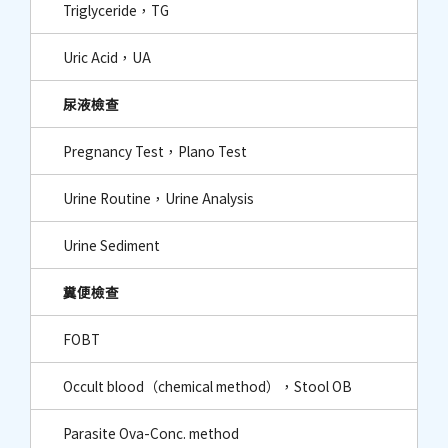
Triglyceride，TG
Uric Acid，UA
尿液檢查
Pregnancy Test，Plano Test
Urine Routine，Urine Analysis
Urine Sediment
糞便檢查
FOBT
Occult blood（chemical method），Stool OB
Parasite Ova-Conc. method