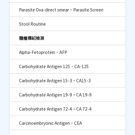
Parasite Ova-direct smear，Parasite Screen
Stool Routine
腫瘤標記檢測
Alpha-Fetoprotein，AFP
Carbohydrate Antigen 125，CA-125
Carbohydrate Antigen 15-3，CA15-3
Carbohydrate Antigen 19-9，CA 19-9
Carbohydrate Antigen 72-4，CA 72-4
Carcinoembryonic Antigen，CEA​