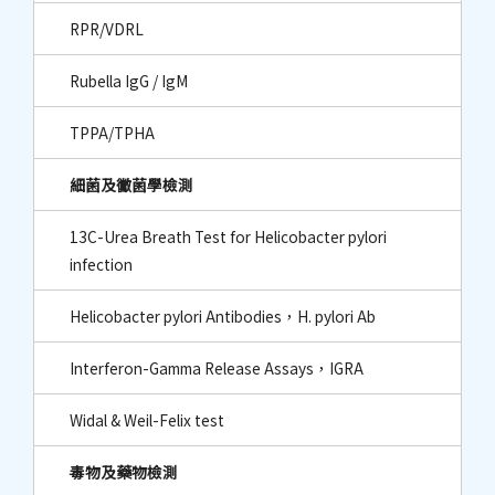
RPR/VDRL
Rubella IgG / IgM
TPPA/TPHA
細菌及黴菌學檢測
13C-Urea Breath Test for Helicobacter pylori
infection
Helicobacter pylori Antibodies，H. pylori Ab
Interferon-Gamma Release Assays，IGRA
Widal & Weil-Felix test
毒物及藥物檢測