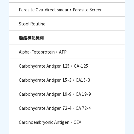
Parasite Ova-direct smear，Parasite Screen
Stool Routine
腫瘤標記檢測
Alpha-Fetoprotein，AFP
Carbohydrate Antigen 125，CA-125
Carbohydrate Antigen 15-3，CA15-3
Carbohydrate Antigen 19-9，CA 19-9
Carbohydrate Antigen 72-4，CA 72-4
Carcinoembryonic Antigen，CEA​