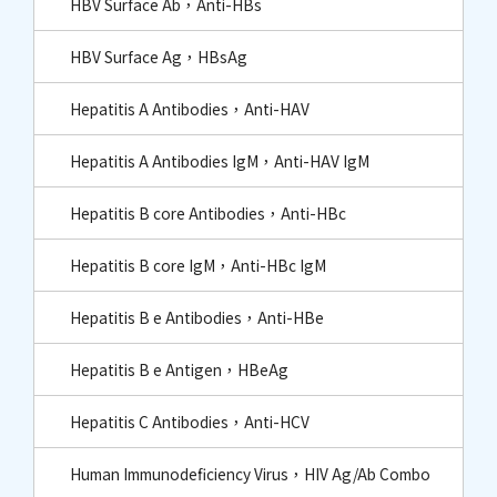
HBV Surface Ab，Anti-HBs
HBV Surface Ag，HBsAg
Hepatitis A Antibodies，Anti-HAV
Hepatitis A Antibodies IgM，Anti-HAV IgM
Hepatitis B core Antibodies，Anti-HBc​
Hepatitis B core IgM，Anti-HBc IgM​
Hepatitis B e Antibodies，Anti-HBe
Hepatitis B e Antigen，HBeAg
Hepatitis C Antibodies，Anti-HCV
Human Immunodeficiency Virus，HIV Ag/Ab Combo