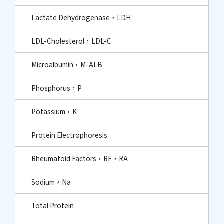
Lactate Dehydrogenase，LDH
LDL-Cholesterol，LDL-C
Microalbumin，M-ALB
Phosphorus，P
Potassium，K
Protein Electrophoresis
Rheumatoid Factors，RF，RA
Sodium，Na
Total Protein