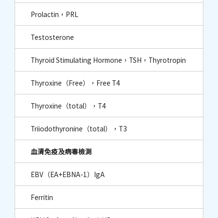
Prolactin，PRL
Testosterone
Thyroid Stimulating Hormone，TSH，Thyrotropin
Thyroxine（Free），Free T4
Thyroxine（total），T4
Triiodothyronine（total），T3
血清免疫及病毒檢測
EBV（EA+EBNA-1）IgA
Ferritin