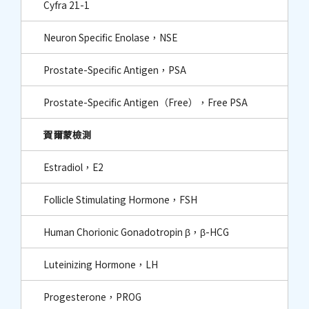
Cyfra 21-1
Neuron Specific Enolase，NSE
Prostate-Specific Antigen，PSA
Prostate-Specific Antigen（Free），Free PSA
賀爾蒙檢測
Estradiol，E2
Follicle Stimulating Hormone，FSH
Human Chorionic Gonadotropin β，β-HCG
Luteinizing Hormone，LH
Progesterone，PROG