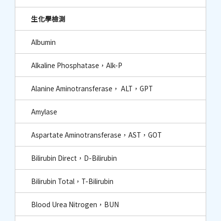
生化學檢測
Albumin
Alkaline Phosphatase，Alk-P
Alanine Aminotransferase， ALT，GPT
Amylase
Aspartate Aminotransferase，AST，GOT
Bilirubin Direct，D-Bilirubin
Bilirubin Total，T-Bilirubin
Blood Urea Nitrogen，BUN