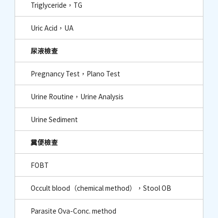
Triglyceride，TG
Uric Acid，UA
尿液檢查
Pregnancy Test，Plano Test
Urine Routine，Urine Analysis
Urine Sediment
糞便檢查
FOBT
Occult blood（chemical method），Stool OB
Parasite Ova-Conc. method