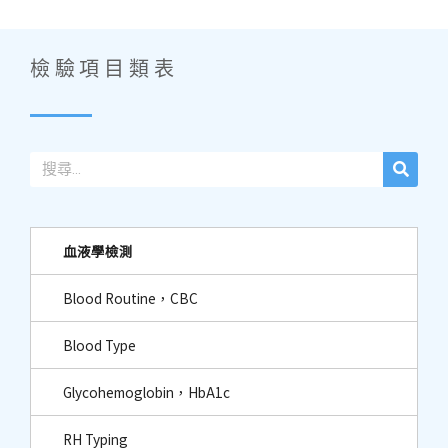
檢驗項目類表
血液學檢測
Blood Routine，CBC
Blood Type
Glycohemoglobin，HbA1c
RH Typing