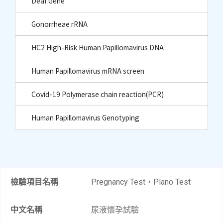
Deaf Gene
Gonorrheae rRNA
HC2 High-Risk Human Papillomavirus DNA
Human Papillomavirus mRNA screen
Covid-19 Polymerase chain reaction(PCR)
Human Papillomavirus Genotyping
檢驗項目名稱
Pregnancy Test，Plano Test​
中文名稱
尿液懷孕試驗​