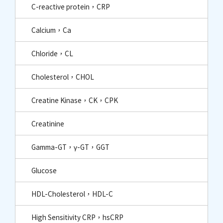
C-reactive protein，CRP
Calcium，Ca
Chloride，CL
Cholesterol，CHOL
Creatine Kinase，CK，CPK
Creatinine
Gamma-GT，γ-GT，GGT
Glucose
HDL-Cholesterol，HDL-C
High Sensitivity CRP，hsCRP