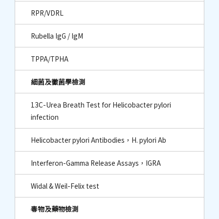
RPR/VDRL
Rubella IgG / IgM
TPPA/TPHA
細菌及黴菌學檢測
13C-Urea Breath Test for Helicobacter pylori
infection
Helicobacter pylori Antibodies，H. pylori Ab
Interferon-Gamma Release Assays，IGRA
Widal & Weil-Felix test
毒物及藥物檢測