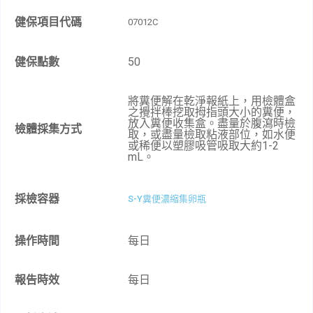
健保項目代碼
07012C
健保點數
50
將糞便解在乾淨報紙上，用檢體盒
之攪拌棒挖取拇指頭大小的糞便，
放入糞便收集盒。盡量於腹瀉時檢
檢體採集方式
取，或盡量檢取粘液部位，如水便
或稀便以塑膠吸管吸取大約1-2
mL。
採檢容器
S-Y糞便濃縮集卵瓶
操作時間
每日
報告時效
每日