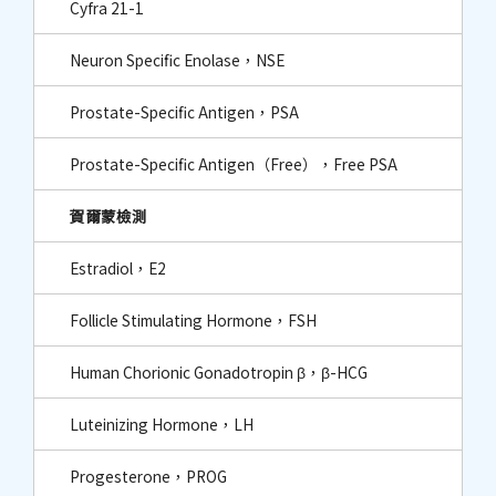
Cyfra 21-1
Neuron Specific Enolase，NSE
Prostate-Specific Antigen，PSA
Prostate-Specific Antigen（Free），Free PSA
賀爾蒙檢測
Estradiol，E2
Follicle Stimulating Hormone，FSH
Human Chorionic Gonadotropin β，β-HCG
Luteinizing Hormone，LH
Progesterone，PROG