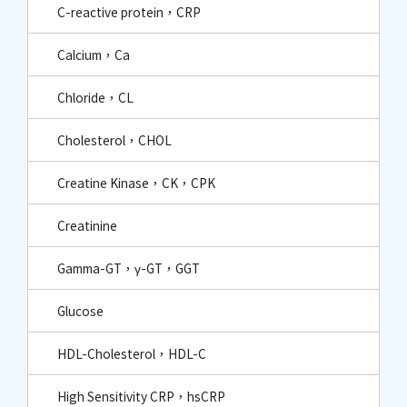
C-reactive protein，CRP
Calcium，Ca
Chloride，CL
Cholesterol，CHOL
Creatine Kinase，CK，CPK
Creatinine
Gamma-GT，γ-GT，GGT
Glucose
HDL-Cholesterol，HDL-C
High Sensitivity CRP，hsCRP