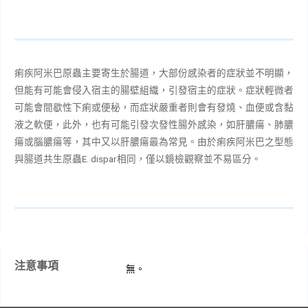
痢疾阿米巴原蟲主要寄生於腸道，大部份感染者的症狀並不明顯，
但能有可能會侵入宿主的腸壁組織，引發宿主的症狀。症狀輕微者
可能會間歇性下痢或便秘，而症狀嚴重者則會有發燒、血便或含黏
液之軟便，此外，也有可能引發次發性腸外感染，如肝膿瘍、肺膿
瘍或腦膿瘍等，其中又以肝膿瘍最為常見。由於痢疾阿米巴之型態
與腸道共生原蟲
E. dispar
相同，僅以鏡檢觀察並不易區分。
注意事項
無。