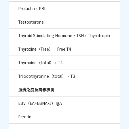
Prolactin，PRL
Testosterone
Thyroid Stimulating Hormone，TSH，Thyrotropin
Thyroxine（Free），Free T4
Thyroxine（total），T4
Triiodothyronine（total），T3
血清免疫及病毒檢測
EBV（EA+EBNA-1）IgA
Ferritin