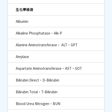
生化學檢測
Albumin
Alkaline Phosphatase，Alk-P
Alanine Aminotransferase， ALT，GPT
Amylase
Aspartate Aminotransferase，AST，GOT
Bilirubin Direct，D-Bilirubin
Bilirubin Total，T-Bilirubin
Blood Urea Nitrogen，BUN