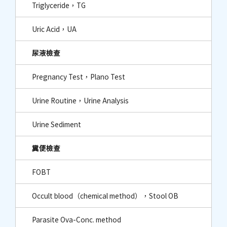
Triglyceride，TG
Uric Acid，UA
尿液檢查
Pregnancy Test，Plano Test
Urine Routine，Urine Analysis
Urine Sediment
糞便檢查
FOBT
Occult blood（chemical method），Stool OB
Parasite Ova-Conc. method