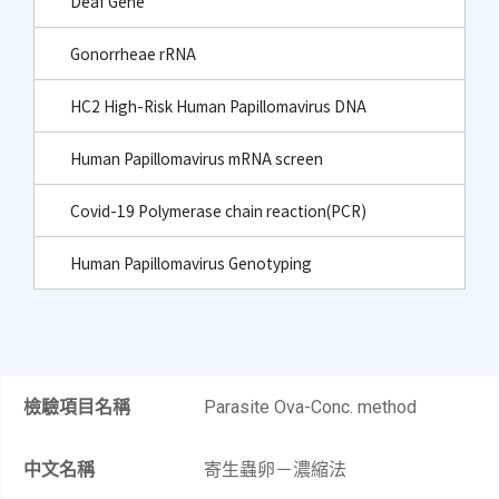
Deaf Gene
Gonorrheae rRNA
HC2 High-Risk Human Papillomavirus DNA
Human Papillomavirus mRNA screen
Covid-19 Polymerase chain reaction(PCR)
Human Papillomavirus Genotyping
檢驗項目名稱
Parasite Ova-Conc. method​
中文名稱
寄生蟲卵－濃縮法​