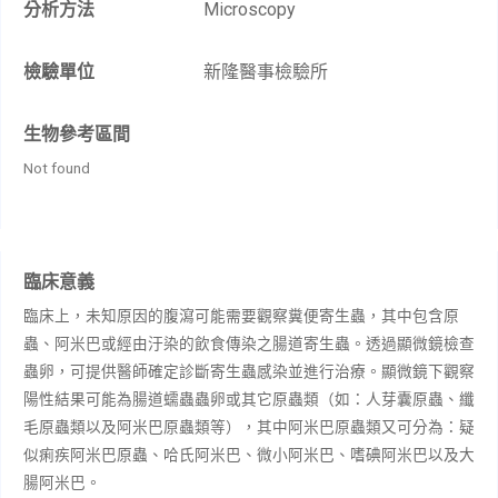
分析方法
Microscopy​
檢驗單位
新隆醫事檢驗所
生物參考區間
Not found
臨床意義
臨床上，未知原因的腹瀉可能需要觀察糞便寄生蟲，其中包含原
蟲、阿米巴或經由汙染的飲食傳染之腸道寄生蟲。透過顯微鏡檢查
蟲卵，可提供醫師確定診斷寄生蟲感染並進行治療。顯微鏡下觀察
陽性結果可能為腸道蠕蟲蟲卵或其它原蟲類（如：人芽囊原蟲、纖
毛原蟲類以及阿米巴原蟲類等），其中阿米巴原蟲類又可分為：疑
似痢疾阿米巴原蟲、哈氏阿米巴、微小阿米巴、嗜碘阿米巴以及大
腸阿米巴。