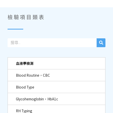
檢驗項目類表
血液學檢測
Blood Routine，CBC
Blood Type
Glycohemoglobin，HbA1c
RH Typing