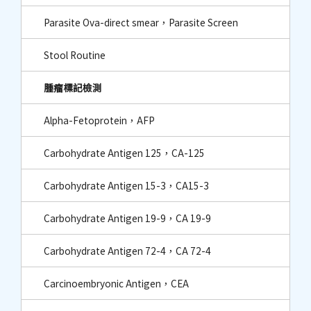
Parasite Ova-direct smear，Parasite Screen
Stool Routine
腫瘤標記檢測
Alpha-Fetoprotein，AFP
Carbohydrate Antigen 125，CA-125
Carbohydrate Antigen 15-3，CA15-3
Carbohydrate Antigen 19-9，CA 19-9
Carbohydrate Antigen 72-4，CA 72-4
Carcinoembryonic Antigen，CEA​