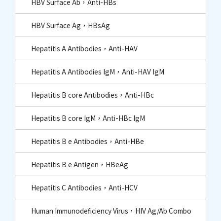
HBV Surface Ab，Anti-HBs
HBV Surface Ag，HBsAg
Hepatitis A Antibodies，Anti-HAV
Hepatitis A Antibodies IgM，Anti-HAV IgM
Hepatitis B core Antibodies，Anti-HBc​
Hepatitis B core IgM，Anti-HBc IgM​
Hepatitis B e Antibodies，Anti-HBe
Hepatitis B e Antigen，HBeAg
Hepatitis C Antibodies，Anti-HCV
Human Immunodeficiency Virus，HIV Ag/Ab Combo