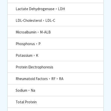
Lactate Dehydrogenase，LDH
LDL-Cholesterol，LDL-C
Microalbumin，M-ALB
Phosphorus，P
Potassium，K
Protein Electrophoresis
Rheumatoid Factors，RF，RA
Sodium，Na
Total Protein