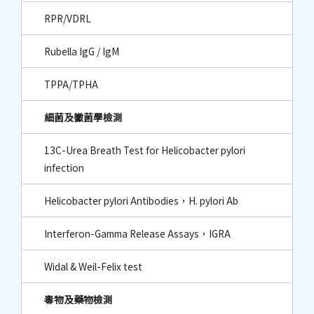
RPR/VDRL
Rubella IgG / IgM
TPPA/TPHA
細菌及黴菌學檢測
13C-Urea Breath Test for Helicobacter pylori
infection
Helicobacter pylori Antibodies，H. pylori Ab
Interferon-Gamma Release Assays，IGRA
Widal & Weil-Felix test
毒物及藥物檢測