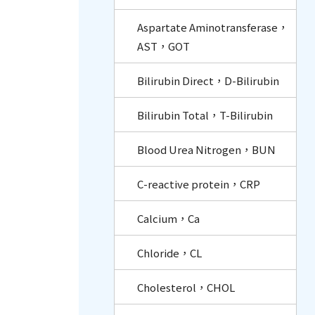
Aspartate Aminotransferase，
AST，GOT
Bilirubin Direct，D-Bilirubin
Bilirubin Total，T-Bilirubin
Blood Urea Nitrogen，BUN
C-reactive protein，CRP
Calcium，Ca
Chloride，CL
Cholesterol，CHOL