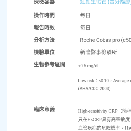
採檢容器
紅頭生化管 (含分離膠
操作時間
每日
報告時效
每日
分析方法
Roche Cobas
pro (c5
檢驗單位
新隆醫事檢驗所
生物參考區間
<0.5 mg/dL
Low risk：<0.10，Average r
(AHA/CDC 2003)
臨床意義
High-sensitivity CRP
（簡
只在
HsCRP
具有高靈敏度
血管疾病的危險機率。
Hs