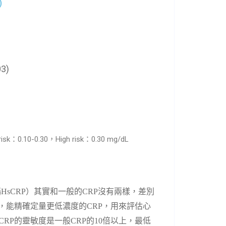
)
03)
isk：0.10-0.30，High risk：0.30 mg/dL
稱
HsCRP
）其實和一般的
CRP
沒有兩樣，差別
，能精確定量更低濃度的
CRP
，用來評估心
CRP
的靈敏度是一般
CRP
的
10
倍以上，最低