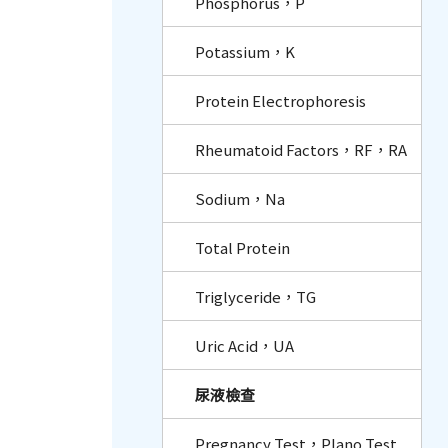
Phosphorus，P
Potassium，K
Protein Electrophoresis
Rheumatoid Factors，RF，RA
Sodium，Na
Total Protein
Triglyceride，TG
Uric Acid，UA
尿液檢查
Pregnancy Test，Plano Test