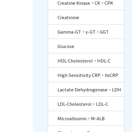
Creatine Kinase，CK，CPK
Creatinine
Gamma-GT，γ-GT，GGT
Glucose
HDL-Cholesterol，HDL-C
High Sensitivity CRP，hsCRP
Lactate Dehydrogenase，LDH
LDL-Cholesterol，LDL-C
Microalbumin，M-ALB