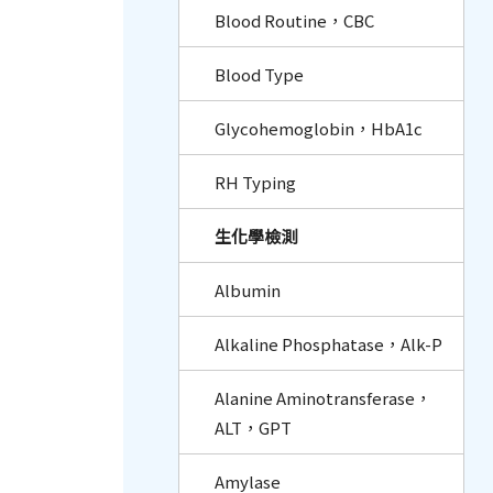
Blood Routine，CBC
Blood Type
Glycohemoglobin，HbA1c
RH Typing
生化學檢測
Albumin
Alkaline Phosphatase，Alk-P
Alanine Aminotransferase，
ALT，GPT
Amylase