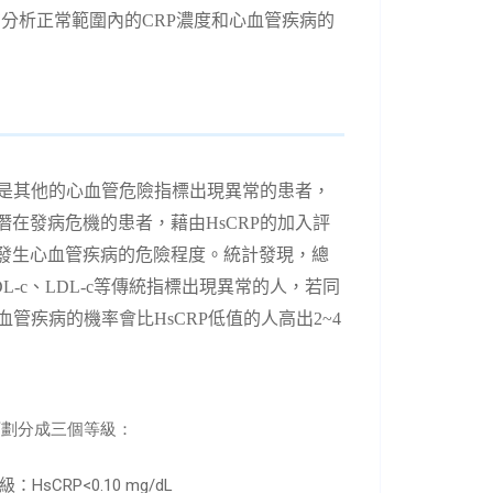
在分析正常範圍內的
CRP
濃度和心血管疾病的
是其他的心血管危險指標出現異常的患者，
潛在發病危機的患者，藉由
HsCRP
的加入評
發生心血管疾病的危險程度。統計發現，總
L-c
、
LDL-c
等傳統指標出現異常的人，若同
血管疾病的機率會比
HsCRP
低值的人高出
2
~
4
可劃分成三個等級：
sCRP<0.10 mg/dL