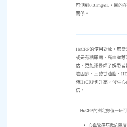
可測到
0.01m
g/dL
，目的
關係。
HsCRP
的使用對象，應當
或是有糖尿病、高血壓等
估，更能讓醫師了解患者
膽固醇、三酸甘油脂、
HD
時
HsCRP
也升高，發生心
倍。
HsCRP的測定數值一班
心血管疾病低危險層級：H