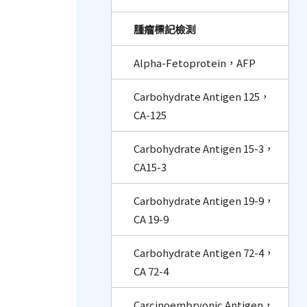
腫瘤標記檢測
Alpha-Fetoprotein，AFP
Carbohydrate Antigen 125，
CA-125
Carbohydrate Antigen 15-3，
CA15-3
Carbohydrate Antigen 19-9，
CA 19-9
Carbohydrate Antigen 72-4，
CA 72-4
Carcinoembryonic Antigen，