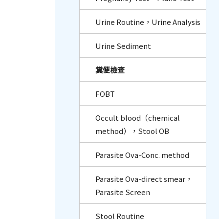
Urine Routine，Urine Analysis
Urine Sediment
糞便檢查
FOBT
Occult blood（chemical
method），Stool OB
Parasite Ova-Conc. method
Parasite Ova-direct smear，
Parasite Screen
Stool Routine