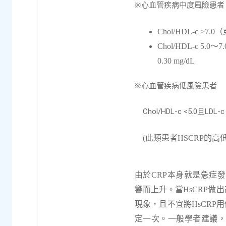
※
心血管疾病中度風險患者
Chol/HDL-c >7.0
（
Chol/HDL-c 5.0
～
7.
0.30 mg/dL
※
心血管疾病低風險患者
Chol/HDL-c <5.0
LDL-c
且
(此類患者
HSCRP
的高
由於
CRP
本身就是急症發
響而上升。當
HsCRP
做出
現象，且不宜將
HsCRP
用
定一次。一般學者建議