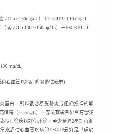
或
LDL-c>160mg/dL
）＋
HsCRP>0.10 mg/dL
0
（或
LDL-c130
～
160m
g/dL
）＋
HsCRP 0.10-
 130 mg/dL
低和心血管疾病間的關聯性較弱)
炎蛋白，所以很容易受發炎或組織損傷的影
高值時（
>10mg/L
）
，應檢查患者是否有發炎
做心血管疾病評估用途，至少延遲
2
星期再測
，拿來評估心血管疾病的
HsCRP
最好是「處於