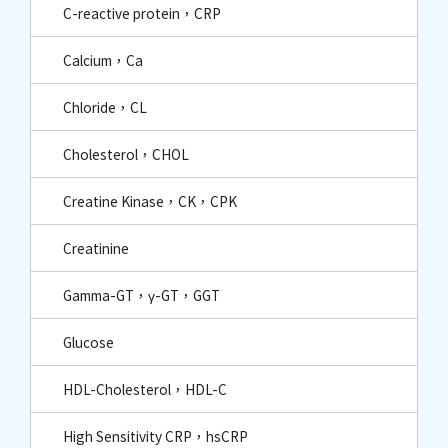
C-reactive protein，CRP
Calcium，Ca
Chloride，CL
Cholesterol，CHOL
Creatine Kinase，CK，CPK
Creatinine
Gamma-GT，γ-GT，GGT
Glucose
HDL-Cholesterol，HDL-C
High Sensitivity CRP，hsCRP