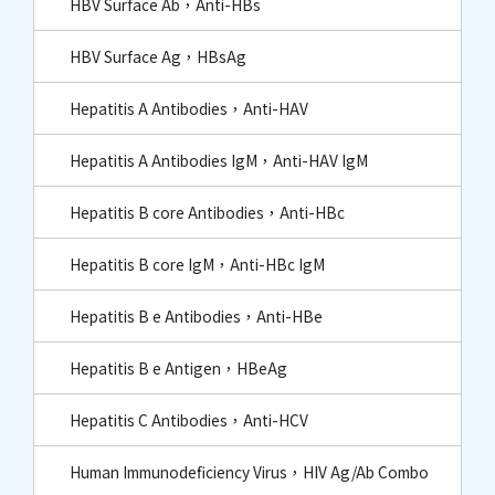
HBV Surface Ab，Anti-HBs
HBV Surface Ag，HBsAg
Hepatitis A Antibodies，Anti-HAV
Hepatitis A Antibodies IgM，Anti-HAV IgM
Hepatitis B core Antibodies，Anti-HBc​
Hepatitis B core IgM，Anti-HBc IgM​
Hepatitis B e Antibodies，Anti-HBe
Hepatitis B e Antigen，HBeAg
Hepatitis C Antibodies，Anti-HCV
Human Immunodeficiency Virus，HIV Ag/Ab Combo