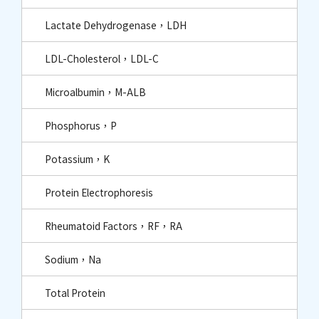
Lactate Dehydrogenase，LDH
LDL-Cholesterol，LDL-C
Microalbumin，M-ALB
Phosphorus，P
Potassium，K
Protein Electrophoresis
Rheumatoid Factors，RF，RA
Sodium，Na
Total Protein