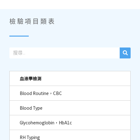
檢驗項目類表
血液學檢測
Blood Routine，CBC
Blood Type
Glycohemoglobin，HbA1c
RH Typing