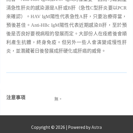
清急性肝炎的感染源是
A
肝或
B
肝（急性
C
型肝炎要以
PCR
來確認）。
HAV IgM
陽性代表急性
A
肝，只要治療得當，
預後甚佳。
Anti-HBc IgM
陽性代表近期感染
B
肝，至於預
後是否良好要視病程的發展而定。大部份人在痊癒後會順
利產生抗體，終身免疫。但另外一些人會演變成慢性肝
炎，並潛藏著日後發展成肝硬化或肝癌的威脅。
注意事項
無。
Copyright © 2026
| Powered by
Astra