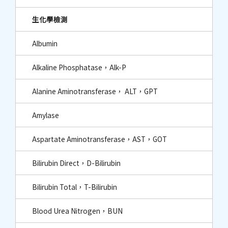
生化學檢測
Albumin
Alkaline Phosphatase，Alk-P
Alanine Aminotransferase， ALT，GPT
Amylase
Aspartate Aminotransferase，AST，GOT
Bilirubin Direct，D-Bilirubin
Bilirubin Total，T-Bilirubin
Blood Urea Nitrogen，BUN