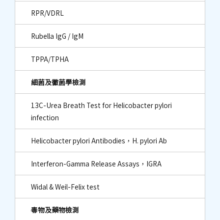
RPR/VDRL
Rubella IgG / IgM
TPPA/TPHA
細菌及黴菌學檢測
13C-Urea Breath Test for Helicobacter pylori
infection
Helicobacter pylori Antibodies，H. pylori Ab
Interferon-Gamma Release Assays，IGRA
Widal & Weil-Felix test
毒物及藥物檢測