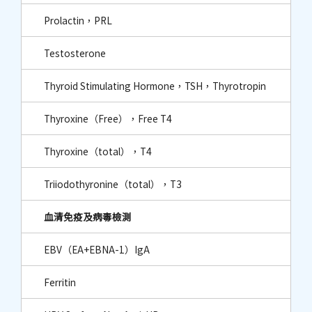
Prolactin，PRL
Testosterone
Thyroid Stimulating Hormone，TSH，Thyrotropin
Thyroxine（Free），Free T4
Thyroxine（total），T4
Triiodothyronine（total），T3
血清免疫及病毒檢測
EBV（EA+EBNA-1）IgA
Ferritin