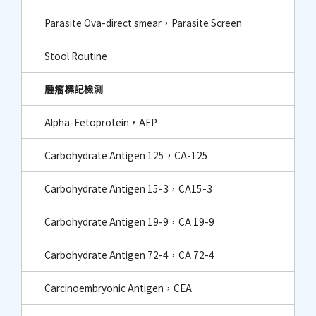
Parasite Ova-direct smear，Parasite Screen
Stool Routine
腫瘤標記檢測
Alpha-Fetoprotein，AFP
Carbohydrate Antigen 125，CA-125
Carbohydrate Antigen 15-3，CA15-3
Carbohydrate Antigen 19-9，CA 19-9
Carbohydrate Antigen 72-4，CA 72-4
Carcinoembryonic Antigen，CEA​