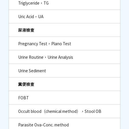
Triglyceride，TG
Uric Acid，UA
尿液檢查
Pregnancy Test，Plano Test
Urine Routine，Urine Analysis
Urine Sediment
糞便檢查
FOBT
Occult blood（chemical method），Stool OB
Parasite Ova-Conc. method