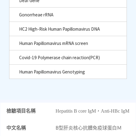
Deaf Gene
Gonorrheae rRNA
HC2 High-Risk Human Papillomavirus DNA
Human Papillomavirus mRNA screen
Covid-19 Polymerase chain reaction(PCR)
Human Papillomavirus Genotyping
檢驗項目名稱
Hepatitis B core IgM
，
Anti-HBc IgM
中文名稱
B型肝炎核心抗體免疫球蛋白Ｍ​