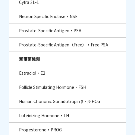
Cyfra 21-1
Neuron Specific Enolase，NSE
Prostate-Specific Antigen，PSA
Prostate-Specific Antigen（Free），Free PSA
賀爾蒙檢測
Estradiol，E2
Follicle Stimulating Hormone，FSH
Human Chorionic Gonadotropin β，β-HCG
Luteinizing Hormone，LH
Progesterone，PROG