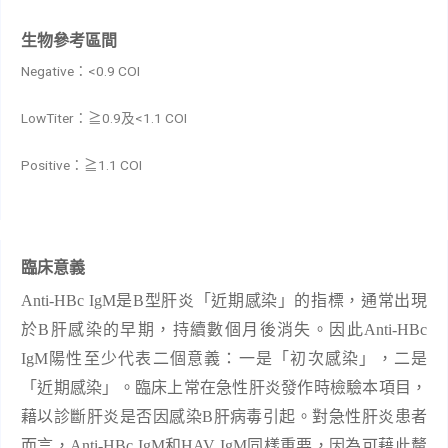
生物參考區間
Negative
<0.9 COI
：
LowTiter
0.9
<1.1 COI
：≧
及
Positive
1.1 COI
：≧
臨床意義
Anti-HBc IgM
是
B
型肝炎「近期感染」的指標，通常出現
於
B
肝感染的早期，持續數個月後消失。因此
Anti-HBc
IgM
陽性至少代表二個意義：一是「初次感染」，二是
「近期感染」。臨床上常在急性肝炎發作時檢驗本項目，
藉以診斷肝炎是否因感染
B
肝病毒引起。對急性肝炎患者
而言，
Anti-HBc IgM
和
HAV IgM
同樣重要，因為可藉此釐