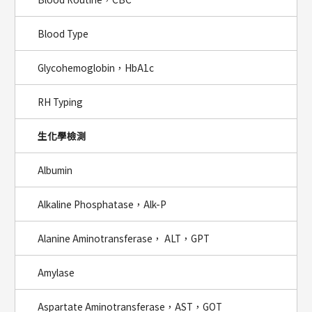
Blood Type
Glycohemoglobin，HbA1c
RH Typing
生化學檢測
Albumin
Alkaline Phosphatase，Alk-P
Alanine Aminotransferase， ALT，GPT
Amylase
Aspartate Aminotransferase，AST，GOT