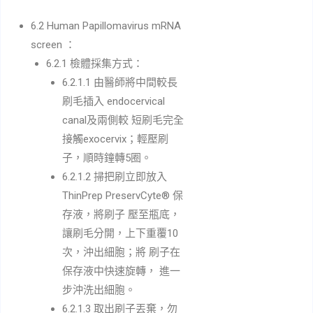
6.2 Human Papillomavirus mRNA
screen ：
6.2.1 檢體採集方式：
6.2.1.1 由醫師將中間較長
刷毛插入 endocervical
canal及兩側較 短刷毛完全
接觸exocervix；輕壓刷
子，順時鐘轉5圈。
6.2.1.2 掃把刷立即放入
ThinPrep PreservCyte® 保
存液，將刷子 壓至瓶底，
讓刷毛分開，上下重覆10
次，沖出細胞；將 刷子在
保存液中快速旋轉， 進一
步沖洗出細胞。
6.2.1.3 取出刷子丟棄，勿